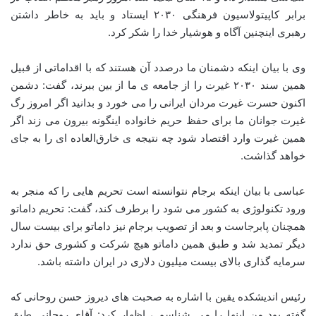
برابر کاپیتولاسیون فرهنگی ۲۰۳۰ ایستاد و باید به خاطر داشتن
رهبری اینچنین آگاه و هوشیار خدا را شکر کرد.
وی با بیان اینکه دشمنان ما درصدد آن هستند که با اقداماتی از قبیل
همین سند ۲۰۳۰ غیرت را از جامعه ی ما از بین ببرند، گفت: دشمن
اکنون حسرت غیرت مردان ایرانی را می خورد و بدانید اگر امروز رگ
غیرت جوانان ما برای حفظ حریم خانواده اینگونه بیرون می زند اگر
همین غیرت وارد اقتصاد شود چه نتیجه ی خارق‌العاده ای را به جای
خواهد گذاشت.
عباسی با بیان اینکه برجام نتوانسته است تحریم هایی را که منجر به
ورود تکنولوژی به کشور می شود را برطرف کند، گفت: تحریم داماتو
همچنان پابرجاست و بعد از تصویب برجام نیز داماتو برای بیست سال
دیگر تمدید شد و طبق همین داماتو هیچ شرکت و کشوری حق ندارد
سرمایه گذاری بالای بیست میلیون دلاری در ایران داشته باشد.
رئیس اندیشکده یقین با اشاره به صحبت های دیروز حسن روحانی که
گفته بود من اینها را می شناسم ، اظهار کرد: آقای روحانی طبق