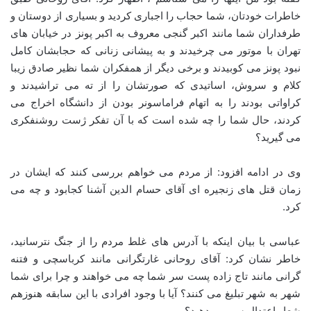
خاطرات خودتان، شما حجاب را اجباری کردید و بسیاری از دوستان و
طرفداران شما مانند اکبر گنجی معروف به اکبر پونز در خیابان های
تهران با موتور می چرخیدند و به پیشانی زنانی که حجابشان کامل
نبود پونز می کوبیدند و برخی دیگر از همفکران شما نظیر صادق زیبا
کلام و سروش، اساتیدی که صورتشان را از ته می تراشیدند و
کراواتی بودند را به اتهام فراماسونر بودن از دانشگاه اخراج می
کردند، حال شما را چه شده است که با آن تفکر ژست روشنفکری
می گیرید؟
وی در ادامه افزود: از مردم می خواهم بررسی کنند که ایشان در
زمان قتل های زنجیره ای آقای حسام الدین آشنا کجابود و چه می
کرد.
عباسی با بیان اینکه با آدرس های غلط مردم را از جنگ نترسانید،
خاطر نشان کرد: آقای روحانی غارتگرانی مانند کرباسچی و فتنه
گرانی مانند تاج زاده پست سر شما چه می خواهند و چرا برای شما
شهر به شهر تبلیغ می کنند؟ آیا با وجود افرادی با این سابقه هنوزهم
شعار اعتدال سر می دهید؟