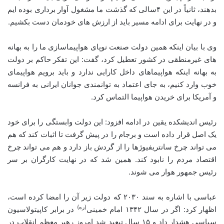
بدهند، ثانیاً در این ۴سالی که گذشت ما مشغول آوار برداری بوده ایم
و در نهایت برای ادامه مسیر باید از ارزش های خودمان دست بکشیم.
وی با بیان اینکه همین دولت صنعت نوپای هواپیماسازی ما را به بهانه
های غیرمنطقی در کشور تعطیل کرد، گفت: این تفکر حاکم بر دولت
به بهانه اینکه هواپیماهای داخل کارایی ندارد و باید برویم هواپیمای
خوب وارد کنیم، به جای اعتماد به توانمندی جوانان ایرانی به فرانسه
و آمریکا برای خریدن هواپیما التماس کرد.
رئیس اندیشکده یقین در ادامه افزود: این دولت وابستگی را برای خود
یک اصل قرار داده است و برجام را در پیش گرفت تا اثبات کند که هم
می تواند چرخ سانتریفیوژها را از گردش باز دارد و هم می تواند چرخ
اقتصاد مردم را نابود کند. همین شد که در نهایت کارگران بر سر
رئیس جمهور هوار می شوند.
عباسی با اشاره به سند ۲۰۳۰ که دولت زیر آن را امضا کرده است،
(ره)
اظهار کرد: اگر در سال ۱۳۴۲ امام خمینی
در برابر کاپیتولاسیون
سیاسی هشدار داد و ۱۵ سال تبعید شد امروز رهبر معظم انقلاب در