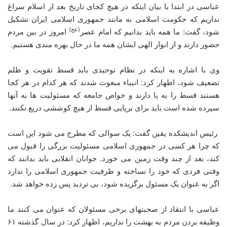
عباسی در ابتدا با بیان اینکه در هیچ کجای تاریخ بعد از اسلام سراغ
نداریم که حکومت اسلامی به مانند جمهوری اسلامی ایران تشکیل
(عج)
شود، گفت: ما همه باید بدانیم که امام عصر
امروز در بین مردم
حضور دارند و از انوار الهی ایشان همه ما در حال بهره مندی هستیم.
وی با اشاره به اینکه در نظام توحیدی باید قسط تقویت و ظلم
تضعیف شود، اظهار کرد: انبیاء مبعوث شدند که هر کدام در هر کجا
هستند قسط را به پا دارند و خواص جامعه که مسئولیت ها به آنها
سپرده شده است باید برای برپایی قسط از هیچ کوششی دریغ نکنند.
رئیس اندیشکده یقین گفت: یک سوالی که مطرح می شود این است
که چرا هر کسی در جمهوری اسلامی مسئولیت بزرگی را قبول می
کند، بعد از چند وقت زمین می خورد. جوانان انقلابی باید بدانند که
وقتی فردی که خود را نساخته و ظرفیت جمهوری اسلامی را ندارد
اگر به عنوان یک مسئول برگزیده شود، بی تردید پس زده خواهد شد.
عباسی با انتقاد از صحبتهای برخی مسئولان که عنوان می کنند ما
وظیفه بردن مردم به بهشت را نداریم، اظهار کرد: در سال گذشته ۶۱