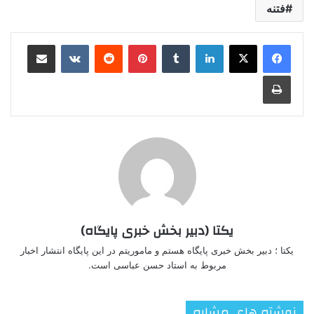
فتنه
لینکدین
‫تامبلر
‫پین‌ترست
‫رددیت
‫VKontakte
اشتراک گذاری از طریق ایمیل
چاپ
یکتا (دبیر بخش خبری پایگاه)
یکتا ؛ دبیر بخش خبری پایگاه هستم و ماموریتم در این پایگاه انتشار اخبار
مربوط به استاد حسن عباسی است.
نوشته های مشابه