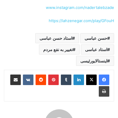
www.instagram.com/nadertalebzade
https://lahzenegar.com/play/GFouH
حسن عباسی
استاد حسن عباسی
استاد عباسی
تغییر به نفع مردم
اینستالایورئیسی
لینکدین
‫تامبلر
‫پین‌ترست
‫رددیت
‫VKontakte
اشتراک گذاری از طریق ایمیل
چاپ