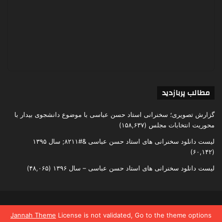
مطالب پربازدید
گزارش تصویری؛ سخنرانی استاد حسن عباسی با موضوع دانشجوی بیدار با
محوریت انتخابات مجلس
(۱۵۸,۶۳۷)
لیست دانلود سخنرانی های استاد حسن عباسی &#۸۲۱۱; سال ۱۳۹۵
(۶۰,۱۴۲)
لیست دانلود سخنرانی های استاد حسن عباسی – سال ۱۳۹۶
(۴۸,۰۶۵)
تمامی حقوق متعلق به اندیشکده یقین است
Jannah Theme
License is not validated, Go to the theme options