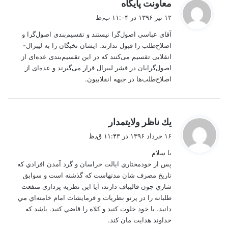
گ
معاونت پایگاه
ف
۱۲ تیر ۱۳۹۶ در ۱۱:۰۴ ب٫ظ
ت
آقای عباسی اصول‌گرا نیستند و تقسیم‌بندی اصول‌گرا و
:
اصلاح‌طلب را قبول ندارند. ایشان نخبگان را به لیبرال-
انقلابی تقسیم می‌کنند که در این تقسیم‌بندی عده‌ای از
اصول‌گرایان در قشر لیبرال قرار می‌گیرند و عده‌ای از
اصلاح‌طلب‌ها در جبهه انقلابیون.
گ
يك ناظر ولايتمدار
ف
۱۶ خرداد ۱۳۹۶ در ۱۱:۴۳ ق٫ظ
ت
با سلام
:
پس از خودمختاري ايالت خراسان و گرد آمدن افرادي كه
تاريخ مصرف شان مدتهاست كه گذشته است و سوابق
شازي چون قاليباف دارند، آيا اين نظريه پردازي منفعت
طلبانه را در پرتو نظريات و فرمايشات امام خامنه‌اي مي
دانيد. با خود خلوت كنيد و كلاه را قاضي كنيد. باشد كه
خداوند هدايت مان كند.