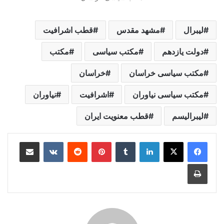
لیبرال
مشهد مقدس
قطب اشرافیت
دولت یازدهم
مکتب سیاسی
مکتب
مکتب سیاسی خراسان
خراسان
مکتب سیاسی نیاوران
اشرافیت
نیاوران
لیبرالیسم
قطب معنویت ایران
لینکدین
‫تامبلر
‫پین‌ترست
‫رددیت
‫VKontakte
اشتراک گذاری از طریق ایمیل
چاپ