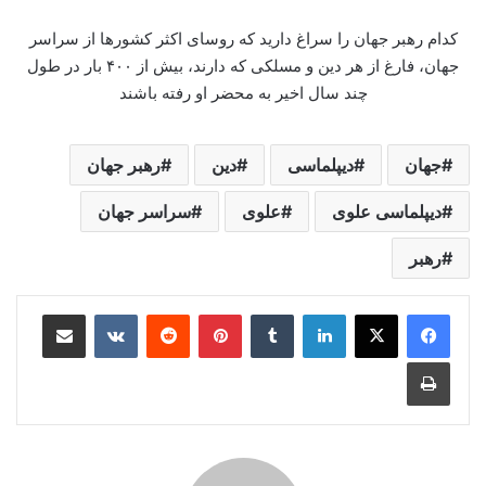
کدام رهبر جهان را سراغ دارید که روسای اکثر کشورها از سراسر
جهان، فارغ از هر دین و مسلکی که دارند، بیش از ۴۰۰ بار در طول
چند سال اخیر به محضر او رفته باشند
جهان
دیپلماسی
دین
رهبر جهان
دیپلماسی علوی
علوی
سراسر جهان
رهبر
لینکدین
‫تامبلر
‫پین‌ترست
‫رددیت
‫VKontakte
اشتراک گذاری از طریق ایمیل
چاپ