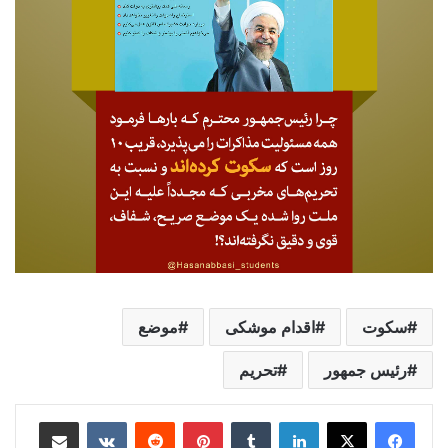
سکوت
اقدام موشکی
موضع
رئیس جمهور
تحریم
لینکدین
‫تامبلر
‫پین‌ترست
‫رددیت
‫VKontakte
اشتراک گذاری از طریق ایمیل