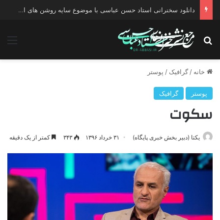
دانلود سخنرانی استاد حسن عباسی با موضوع چهار انتخاب ۱۴۰۰
جستجو برای
منو
خانه
/
گرافیک
/
پوستر
پوستر
گرافیک
سکوت
یکتا (دبیر بخش خبری پایگاه)
۳۱ خرداد ۱۳۹۶
۳۴۳
کمتر از یک دقیقه