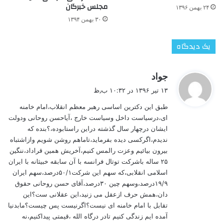
مجلس خبرگان
۲۴ بهمن ۱۳۹۶
۳۰ بهمن ۱۳۹۴
یک دیدگاه
گ
جواد
ف
۱۳ تیر ۱۳۹۶ در ۱۰:۳۲ ب٫ظ
ت
طبق این دکترین اساسی رهبر معظم انقلاب،امام خامنه
:
ای،درسیاست داخل وسیاست خارج ،آیاحسن روحانی ودولت
ایشان درچهار سال گذشته دراین راستابوده،؟بنده که
ندیدم،اگرکسی دیده بفرماید،تاماهم روشن شویم وازاشتباه
بیرون بیائیم وعزت رالمس کنیم،آخریش همین قراداد،ننگین
۲۵ ساله باشرکت توتال فرانسه با آن سابقه خبیثانه با ایران
اسلامی انقلابی،که سهم این شرکت۵۰/۱درصد،سهم ایران
۱۹/۹درصد،وسهم چین ۳۰درصد،آقای حسن روحانی حقوق
دان،همش حرف ازعقل می زنید،این عقلانی ست؟این
تقابل با امام خامنه ای نیست؟اگرنیست پس چیست؟مابدنیا
آمده ایم زندگی کنیم تادر درگاه الله ،قیمتی پیداکنیم،نه