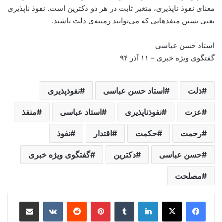
معنای نفوذ ناپذیری، متغیر ثابت در هر دو دکترین است. نفوذ ناپذیری
یعنی بستن منفذهایی که می‌توانند زمینه‌ی ذلت باشند.
استاد حسن عباسی
گفتگوی ویژه خبری – ۱۱ آذر ۹۴
ذلت
استاد حسن عباسی
نفوذپذیری
عزت
نفوذناپذیری
استاد عباسی
منفذ
رحمت
حکمت
اقتدار
نفوذ
حسن عباسی
دکترین
گفتگوی ویژه خبری
مصلحت
لینکدین
‫تامبلر
‫پین‌ترست
‫رددیت
‫VKontakte
اشتراک گذاری از طریق ایمیل