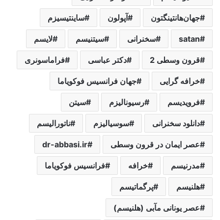
جهان‌هانتینگتون
آپولون
ساینتیسیزم
satan
سخنرانی
سیتنیسم
لایسم
قرون وسطی 2
دکتر عباسی
فراماسونری
خرافه گرایی
جهان فرانسیس فوکویاما
فرویدیسم
رسیونالیزم
سیتن
دانلود سخنرانی
سوسیالیزم
ناتورالیسم
عصر ایمان در قرون وسطی
dr-abbasi.ir
مدرنیسم
خرافه
فرانسیس فوکویاما
هلنیسم
پرگماتیسم
عصر یونانی مآبی (هلنیسم)