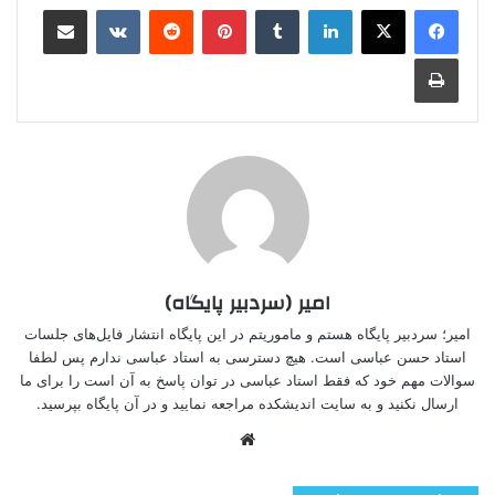
لینکدین
‫تامبلر
‫پین‌ترست
‫رددیت
‫VKontakte
اشتراک گذاری از طریق ایمیل
چاپ
امیر (سردبیر پایگاه)
امیر؛ سردبیر پایگاه هستم و ماموریتم در این پایگاه انتشار فایل‌های جلسات
استاد حسن عباسی است. هیچ دسترسی به استاد عباسی ندارم پس لطفا
سوالات مهم خود که فقط استاد عباسی در توان پاسخ به آن است را برای ما
ارسال نکنید و به سایت اندیشکده مراجعه نمایید و در آن پایگاه بپرسید.
وبسایت