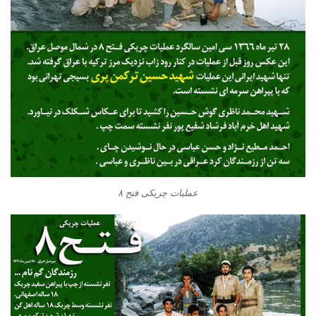
عملیات چریکی فتح ۸