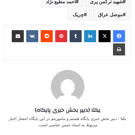
شهید ترکمن پری
احمد مطیع نژاد
موصل عراق
چریک
لینکدین
‫تامبلر
‫پین‌ترست
‫رددیت
‫VKontakte
اشتراک گذاری از طریق ایمیل
چاپ
یکتا (دبیر بخش خبری پایگاه)
یکتا ؛ دبیر بخش خبری پایگاه هستم و ماموریتم در این پایگاه انتشار اخبار
مربوط به استاد حسن عباسی است.