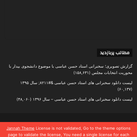
مطالب پربازدید
گزارش تصویری؛ سخنرانی استاد حسن عباسی با موضوع دانشجوی بیدار با
محوریت انتخابات مجلس
(۱۵۸,۶۳۱)
لیست دانلود سخنرانی های استاد حسن عباسی &#۸۲۱۱; سال ۱۳۹۵
(۶۰,۱۳۷)
لیست دانلود سخنرانی های استاد حسن عباسی – سال ۱۳۹۶
(۴۸,۰۶۰)
تمامی حقوق متعلق به اندیشکده یقین است
Jannah Theme
License is not validated, Go to the theme options
page to validate the license, You need a single license for each