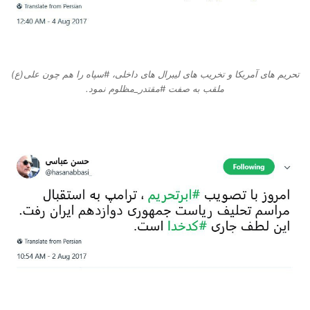
تحریم های آمریکا و تخریب های لیبرال های داخلی، #سپاه را هم چون علی(ع)
ملقب به صفت #مقتدر_مظلوم نمود.