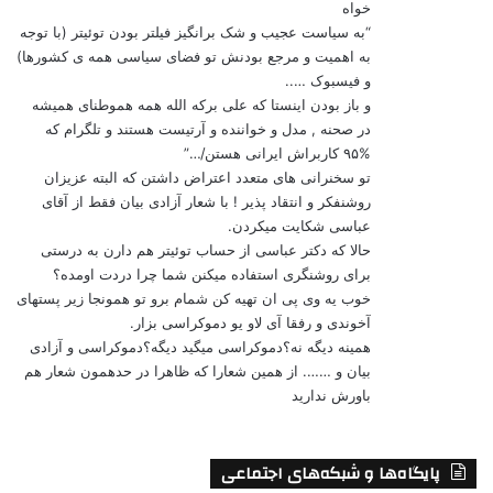
خواه
“به سیاست عجیب و شک برانگیز فیلتر بودن توئیتر (با توجه
به اهمیت و مرجع بودنش تو فضای سیاسی همه ی کشورها)
و فیسبوک …..
و باز بودن اینستا که علی برکه الله همه هموطنای همیشه
در صحنه , مدل و خواننده و آرتیست هستند و تلگرام که
%۹۵ کاربراش ایرانی هستن/…”
تو سخنرانی های متعدد اعتراض داشتن که البته عزیزان
روشنفکر و انتقاد پذیر ! با شعار آزادی بیان فقط از آقای
عباسی شکایت میکردن.
حالا که دکتر عباسی از حساب توئیتر هم دارن به درستی
برای روشنگری استفاده میکنن شما چرا دردت اومده؟
خوب یه وی پی ان تهیه کن شمام برو تو همونجا زیر پستهای
آخوندی و رفقا آی لاو یو دموکراسی بزار.
همینه دیگه نه؟دموکراسی میگید دیگه؟دموکراسی و آزادی
بیان و ……. از همین شعارا که ظاهرا در حدهمون شعار هم
باورش ندارید
پایگاه‌ها و شبکه‌های اجتماعی