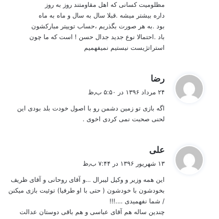
مظلومیت کسانی که اهل مقاومتند روز به روز
داره بیشتر میشه .قبلا سال به سال و ماه به ماه
بود .به هر صورت بگذریم ،حساب توییتر مبارکشون
باد .احتمالا نوع جدید جدال حسن ! است که ما چون
استراتژیست نیستیم نمیفهمیم
گ
رضا
ف
۲۴ مرداد ۱۳۹۶ در ۵:۵۰ ب٫ظ
ت
اگه بازی تو زمین دشمن رو با اصول خودت بلد بودی این
:
لحنی صحبت نمی کردی اخوی .
گ
علی
ف
۱۳ شهریور ۱۳۹۶ در ۷:۴۴ ب٫ظ
ت
این همه وزیر و وکیل لیبرال …و آقای روحانی و آقای ظریف
:
بخودشون با خودشون ( حتی با او طرفیا) توئیت بازی میکنن
/ شما نفهمیدی ….!!!
چندین ساله هم آقای عباسی و هم باقی دوستان عدالت