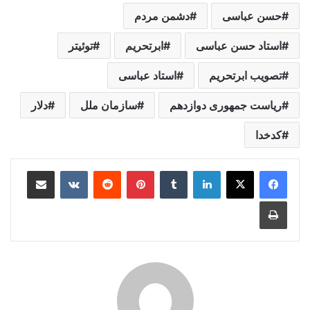
حسن عباسی
دشمن مردم
استاد حسن عباسی
ابرتحریم
توئیتر
تصویب ابرتحریم
استاد عباسی
ریاست جمهوری دوازدهم
سازمان ملل
دلار
کدخدا
لینکدین
‫تامبلر
‫پین‌ترست
‫رددیت
‫VKontakte
اشتراک گذاری از طریق ایمیل
چاپ