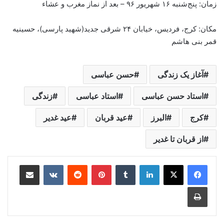
زمان: پنج‌شنبه ۱۶ شهریور ۹۶ – بعد از نماز مغرب و عشاء
مکان: کرج، فردیس، خیابان ۲۴ شرقی جدید(شهید پارسی)، حسینیه
قمر بنی هاشم
آغاز یک زندگی
حسن عباسی
استاد حسن عباسی
استاد عباسی
زندگی
کرج
البرز
عید قربان
عید غدیر
از قربان تا غدیر
لینکدین
‫تامبلر
‫پین‌ترست
‫رددیت
‫VKontakte
اشتراک گذاری از طریق ایمیل
چاپ