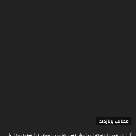
مطالب پربازدید
گزارش تصویری؛ سخنرانی استاد حسن عباسی با موضوع دانشجوی بیدار با