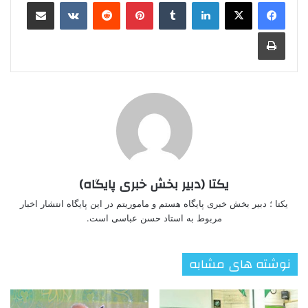
لینکدین
‫تامبلر
‫پین‌ترست
‫رددیت
‫VKontakte
اشتراک گذاری از طریق ایمیل
چاپ
یکتا (دبیر بخش خبری پایگاه)
یکتا ؛ دبیر بخش خبری پایگاه هستم و ماموریتم در این پایگاه انتشار اخبار
مربوط به استاد حسن عباسی است.
نوشته های مشابه