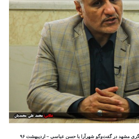
 مشهد در گفت‌وگو شهرآرا با حسن عباسی – اردیبهشت ۹۶