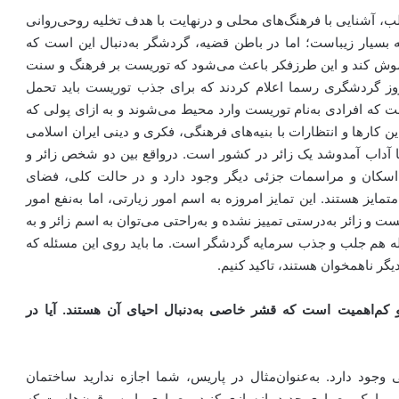
 آشنایی با فرهنگ‌های محلی و درنهایت با هدف تخلیه روحی‌روانی
 بسیار زیباست؛ اما در باطن قضیه، گردشگر به‌دنبال این است که
اموش کند و این طرزفکر باعث می‌شود که توریست بر فرهنگ و سنت
روز گردشگری رسما اعلام کردند که برای جذب توریست باید تحمل
است که افرادی به‌نام توریست وارد محیط می‌شوند و به ازای پولی که
ین کارها و انتظارات با بنیه‌های فرهنگی، فکری و دینی ایران اسلامی‌
تحمل کرد، و این ۱۸۰درجه در تضاد با آداب آمد‌وشد یک زائر در کشور است. درواقع بین دو شخص زائر و
نقل، اسکان و مراسمات جزئی دیگر وجود دارد و در حالت کلی، فضای
ایز هستند. این تمایز امروزه به اسم امور زیارتی، اما به‌نفع امور
 و زائر به‌درستی تمییز نشده و به‌راحتی می‌توان به اسم زائر و به
سئله هم جلب و جذب سرمایه گردشگر است. ما باید روی این مسئله که
کم‌اهمیت است که قشر خاصی به‌دنبال احیای آن هستند. آیا در
ی وجود دارد. به‌عنوان‌مثال در پاریس، شما اجازه ندارید ساختمان
 با یک معماری جدید بازسازی کنید. معماری پاریس قرن‌هاست که