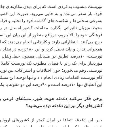
توریست منسوب به فردی است که برای دیدن مکان‌های جالب،
خود، بار سفر می‌بندد و به جایی می‌رود. صورت این قضیه
به‌نوعی سختی‌ها و شکست‌های گذشته خود را تخلیه و فر
محیط میزبان تاثیراتی بگذارد. مقامات کشور امسال در 
فرهنگی خود را بالا ببریم، درواقع منظور از این بیان این 
خرج می‌کنند، انتظاراتی دارند و کارهایی انجام می‌دهند که ا
همخوانی ندارد و باید 
توریست، ۱۰درصد تطابق در مسائلی همچون حمل‌و
موردنیاز برای یک زائر با فضای مطلوب یک توریست کاملا متم
توریستی رقم می‌خورد؛ چون اختلافات و اشتراکات بین توریست
کام توریست اقدامات زیادی انجام داد و تنها توجیه این م
این انطباق تنها ۱۰درصد است و ۹۰درصد این دو مقوله با یکدیگر ناهمخوان هستند، تاکید کنیم.
برخی فکر می‌کنند دغدغه هویت شهر، مسئله‌ای فرعی و 
کشورهای دیگر نیز این دغدغه دیده می‌شود؟
خیر. این دغدغه اتفاقا در ایران کمتر از کشورهای اروپای
شخصی‌تان را که دارای معماری خاصی است، تخریب کنید و