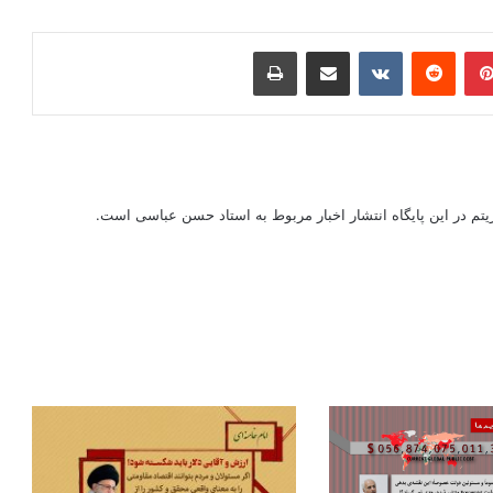
ر
‫پین‌ترست
‫رددیت
‫VKontakte
اشتراک گذاری از طریق ایمیل
چاپ
ریتم در این پایگاه انتشار اخبار مربوط به استاد حسن عباسی است.