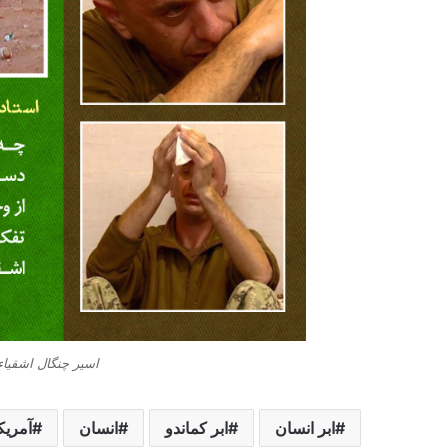
اسیر چنگال اشقیا
ابر انسان
ابر کماندو
انسان
آمریک