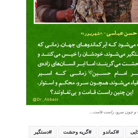
ء و چون سرو، راست قامت…
ایی
کماندو
گریه وحشت
دستگیر