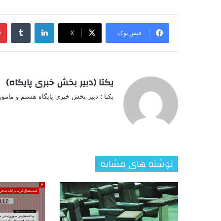
لینکدین
‫تامبل
فیس بوک
X
یکتا (دبیر بخش خبری پایگاه)
یکتا ؛ دبیر بخش خبری پایگاه هستم و مامو
نوشته های مشابه