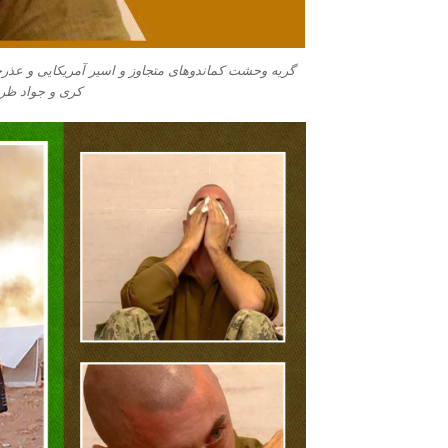
گریه وحشت کماندوهای متجاوز و اسیر آمریکایی و عذرخوا
کری و جواد ظریف» 