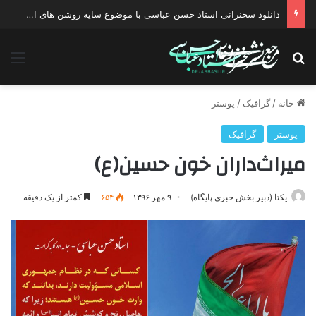
دانلود سخنرانی استاد حسن عباسی با موضوع سایه روشن های انتخاب یک نامزد اصلح
جستجو برای
منو
خانه
/
گرافیک
/
پوستر
پوستر
گرافیک
میراث‌داران خون حسین(ع)
یکتا (دبیر بخش خبری پایگاه)
۹ مهر ۱۳۹۶
۶۵۴
کمتر از یک دقیقه