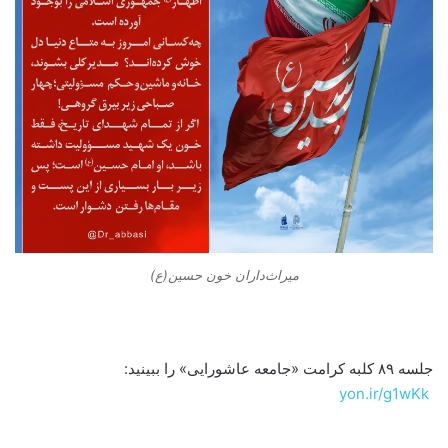
میراث‌داران خون حسین(ع)
جلسه ۸۹ کلبه کرامت «جامعه عاشورایی» را ببینید:
yon.ir/g1wKk