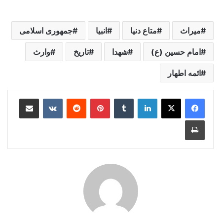
میراث
متاع دنیا
انبیا
جمهوری اسلامی
امام حسین (ع)
شهدا
تاریخ
وارث
ائمه اطهار
لینکدین
‫تامبلر
‫پین‌ترست
‫رددیت
‫VKontakte
اشتراک گذاری از طریق ایمیل
چاپ