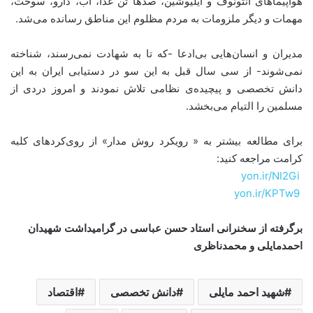
هواپیماهای آنتونوف و ایلیوشین، صدها تن غذا، آب، دارو، سوخت،
مهمات و دیگر ملزومات به مردم مظلوم این مناطق رسانده می‌شد.
مدیران و انسان‌هایی بی‌ادعا -که تا به شهادت نمی‌رسند، شناخته
نمی‌شوند- از سی سال قبل به این سو در دستیابی ایران به این
دانش تخصصی و پیچیده‌ی نظامی تلاش نمودند و امروز دردی از
مسلمین را التیام می‌بخشد.
برای مطالعه بیشتر به « رویکرد‌ روش‌ مدار» از روی‌کردهای کلبه‌
کرامت مراجعه کنید:
yon.ir/NI2Gi
yon.ir/KPTw9
برگرفته از سخنرانی استاد حسن عباسی در گرامیداشت شهیدان
احمد‌مایلی و محمد‌ناظری
شهید احمد مایلی
دانش تخصصی
اقتصاد