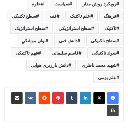
رویکرد‌ روش‌ مدار
سیاست
علوم
فرهنگ
علم تاکتیک
فقه
سطح تکنیکی
تاکتیک
سطح استراتژیکی
سطح استراتژیک
سطح تاکتیکی
دانش فنی
توان موشکیِ
سواد تاکتیکی
قاسم سلیمانی
فهم تاکتیکی
شهید محمد ناظری
دانش بارریزی هوایی
علم بومی
لینکدین
‫تامبلر
‫پین‌ترست
‫رددیت
‫VKontakte
اشتراک گذاری از طریق ایمیل
چاپ