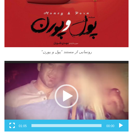
رونمایی از مستند “پول و پورن”
نمایشگر
ویدیو
01:05
00:00