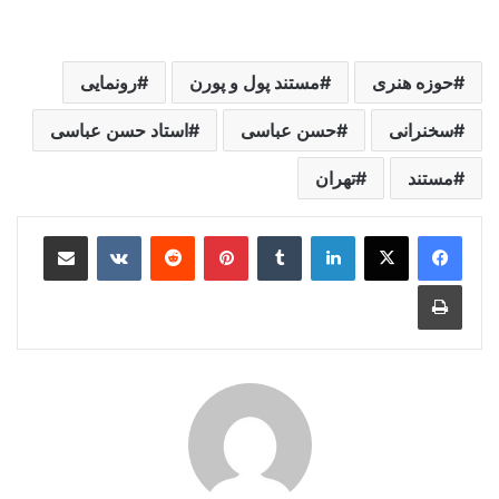
حوزه هنری
مستند پول و پورن
رونمایی
سخنرانی
حسن عباسی
استاد حسن عباسی
مستند
تهران
لینکدین
‫تامبلر
‫پین‌ترست
‫رددیت
‫VKontakte
اشتراک گذاری از طریق ایمیل
چاپ