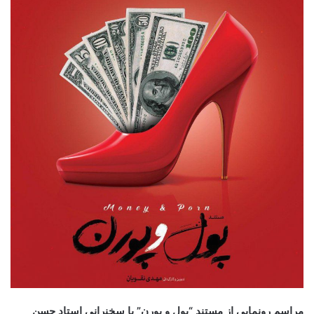
مراسم رونمایی از مستند “پول و پورن” با سخنرانی استاد حسن