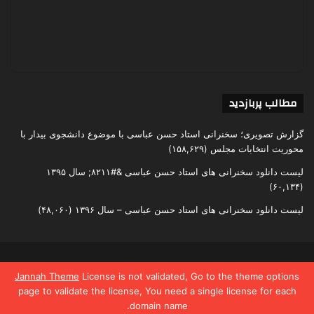
مطالب پربازدید
گزارش تصویری؛ سخنرانی استاد حسن عباسی با موضوع دانشجوی بیدار با
محوریت انتخابات مجلس
(۱۵۸,۶۲۹)
لیست دانلود سخنرانی های استاد حسن عباسی &#۸۲۱۱; سال ۱۳۹۵
(۶۰,۱۳۴)
لیست دانلود سخنرانی های استاد حسن عباسی – سال ۱۳۹۶
(۴۸,۰۶۰)
تمامی حقوق متعلق به اندیشکده یقین است
Jannah Theme
License is not validated, Go to the theme options
page to validate the license, You need a single license for each
domain name.