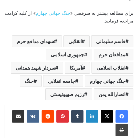
برای مطالعه بیشتر به سرفصل «
جنگ جهانی چهار
م
» از کلبه کرامت
مراجعه فرمایید.
قاسم سلیمانی
انقلابی
شهدای مدافع حرم
مدافعان حرم
جمهوری اسلامی
انقلاب اسلامی
آمریکا
سردار شهید همدانی
جنگ جهانی چهارم
جامعه انقلابی
جنگ
انصارالله یمن
رژیم صهیونیستی
لینکدین
‫تامبلر
‫پین‌ترست
‫رددیت
‫VKontakte
اشتراک گذاری از طریق ایمیل
چاپ