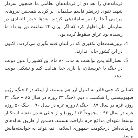
فرماندهان را تعدادی از فرماندهان نظامی ما همچون سردار
شهید تقوی زیرنظر قاسم سلیمانی پر کردند همچنین نیروهای
مردمی آنجا را نیز ساماندهی کردند. بعدها حیدر العبادی در
سازمان ملل اظهار کرد که اگر ایران ۲۴ ساعت دیر به داد ما
رسیده بود عراق سقوط کرده بود.
تروریست‌های تکفیری که در لبنان فتنه‌انگیزی می‌کردند، اکنون
در این کشور جایی ندارند.
انصارالله یمن توانست به مدت ۸۰ ماه این کشور را بدون دولت
در جنگ با عربستان، با یاری خدا هدایت کند و تشکیل دولت
بدهد.
کسانی که حتی قادر به کنترل ارز هم نیستند، از اینکه در ۴ جنگ، رژیم
صهیونیستی را شکست دادیم، (جنگ ۳۳ روزه در سال ۸۵ – جنگ ۲۲
روزه غزه در سال ۸۷ – جنگ ۸ روزه غزه در سال ۹۰ – جنگ ۵۰ روزه
غزه در سال ۹۳ ؛ مجموعاً ۱۱۴ روز،) و از خنثی شدن نقشه استکبار
توسط شهدای مدافع حرم ناراحت هستند. دشمن از طریق تفاله‌های
بازمانده‌اش درحکومت جمهوری اسلامی نمی‌تواند به خواسته‌هایش
برسد.