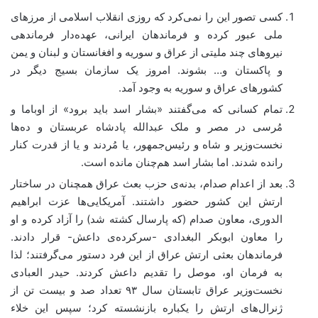
کسی تصور این را نمی‌کرد که روزی انقلاب اسلامی از مرزهای
ملی عبور کرده و فرماندهان ایرانی، عهده‌دار فرماندهی
نیروهای چند ملیتی از عراق و سوریه و افغانستان و لبنان و یمن
و پاکستان و… بشوند. امروز یک سازمان بسیج دیگر در
کشور‌های عراق و سوریه به وجود آمد.
تمام کسانی که می‌گفتند «بشار اسد باید برود» از اوباما و
مُرسی در مصر و ملک عبدالله پادشاه عربستان و ده‌ها
نخست‌وزیر و شاه و رئیس‌جمهور، یا مُردند و یا از قدرت کنار
رانده شدند. اما بشار اسد هم‌چنان مانده است.
بعد از اعدام صدام، بدنه‌ی حزب بعث عراق همچنان در ساختار
ارتش این کشور حضور داشتند. آمریکایی‌ها عزت ابراهیم
الدوری، معاون صدام (که پارسال کشته شد) را آزاد کرده و او
را معاون ابوبکر البغدادی -سرکرده‌ی داعش- قرار دادند.
فرماندهان بعثی ارتش عراق از این فرد دستور می‌گرفتند؛ لذا
به فرمان او، موصل را تقدیم داعش کردند. حیدر العبادی
نخست‌وزیر عراق تابستان سال ۹۳ تعداد صد و بیست تن از
ژنرال‌های ارتش را یکباره بازنشسته کرد؛ سپس این خلاء