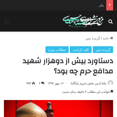
دانلود سخنرانی استاد حسن عباسی با موضوع چهار انتخاب ۱۴۰۰
جستجو برای
منو
خانه
/
گزیده متن
گزیده متن
کلبه کرامت
مطالب ویژه
دستاورد بیش از دوهزار شهید
مدافع حرم چه بود؟
یکتا (دبیر بخش خبری پایگاه)
۱۶ مهر ۱۳۹۶
۲
۳۸۴
خواندن این مطلب ۲ دقیقه زمان میبرد