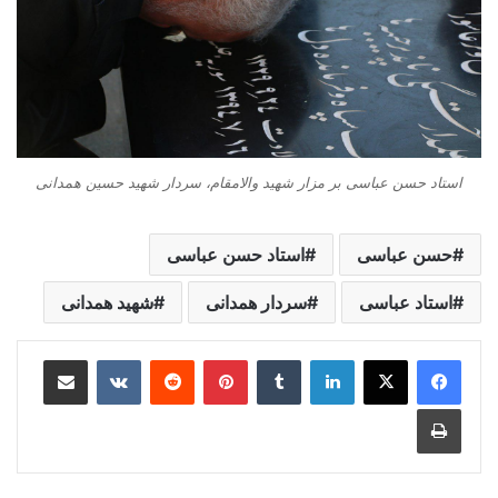
استاد حسن عباسی بر مزار شهید والامقام، سردار شهید حسین همدانی
حسن عباسی
استاد حسن عباسی
استاد عباسی
سردار همدانی
شهید همدانی
لینکدین
‫تامبلر
‫پین‌ترست
‫رددیت
‫VKontakte
اشتراک گذاری از طریق ایمیل
چاپ