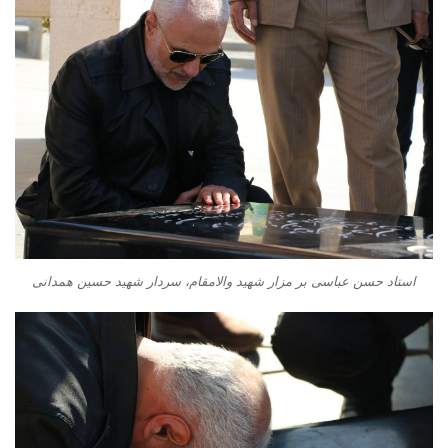
استاد حسن عباسی بر مزار شهید والامقام، سردار شهید حسین همدانی