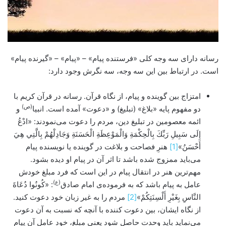
رسانه دارای سه وجه کلی «فرستنده پیام» – «پیام» – «گیرنده پیام»
است. در ارتباط بین این سه وجه، سه نگرش وجود دارد:
امتزاج بین گوینده و پیام، از نگاه قرآن. رسانه در قرآن کریم با
(ص)
دو مفهوم پایه «بلاغ» (تبلیغ) و «دعوت» آمده است. انبیا
و
ائمه معصومین در تبلیغ دین، مردم را دعوت می‌نمودند: «ادْعُ
إِلَى سَبِيلِ رَبِّكَ بِالْحِكْمَةِ وَالْمَوْعِظَةِ الْحَسَنَةِ وَجَادِلْهُمْ بِالَّتِي هِيَ
أَحْسَنُ»
[1]
هنرِ فصاحت و بلاغت در گوینده یا نویسنده پیام
می‌باید ممزوج شده باشد تا اثر آن در پیام او دیده بشود.
مهم‌ترین هنر در انتقال پیام در این است که فرد مبلغ خودش
(ع)
عامل به پیام باشد که به فرموده‌ی امام صادق
: «كُونُوا دُعَاةَ
النَّاسِ بِغَيْرِ أَلْسِنَتِكُمْ»
[2]
مردم را به غیر زبان خود دعوت کنید.
از نگاه ایشان، بین دعوت کننده با آنچه که نسبت به آن دعوت
می‌نماید ‌باید وحدت حاصل شود یعنی مبلغ، خود عامل آن پیام