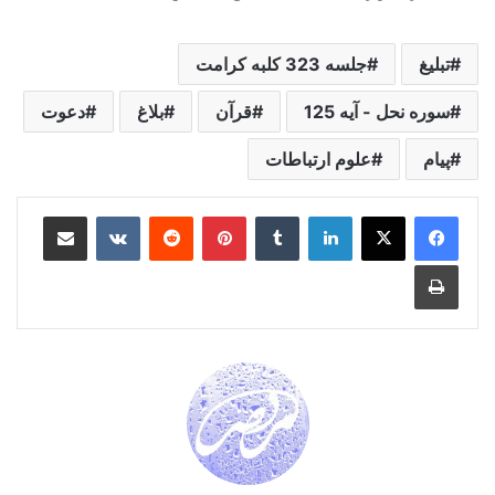
تبلیغ
جلسه 323 کلبه کرامت
سوره نحل - آیه 125
قرآن
بلاغ
دعوت
پیام
علوم ارتباطات
لینکدین
‫تامبلر
‫پین‌ترست
‫رددیت
‫VKontakte
اشتراک گذاری از طریق ایمیل
چاپ