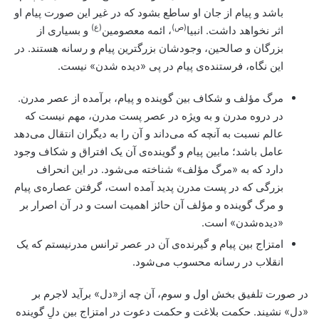
باشد و پیام از جان او ساطع بشود که در غیر این صورت پیام او
(ص)
(ع)
اثر نخواهد داشت. انبیا
، ائمه معصومین
و بسیاری از
بزرگان و صالحین، وجودشان بزرگترین پیام و رسانه هستند. در
این نگاه، فرستنده‌ی پیام در پی «دیده شدن» نیست.
مرگ مؤلف و شکاف بین گوینده و پیام، برآمده از عصر مدرن.
در دروه مدرن و به ویژه در عصر پست مدرن، مهم نیست که
عالم نسبت به آنچه که می‌داند و آن را به دیگران انتقال می‌دهد
عامل باشد؛ مابین پیام و گوینده‌ی آن یک افتراق و شکاف وجود
دارد که به «مرگ مؤلف» شناخته می‌شود. در این انحراف
بزرگی که در پست مدرن پدید آمده است، گرفتن عصاره‌ی پیام
و مرگ گوینده و مؤلف آن حائز اهمیت است و در آن اصرار بر
«دیده‌شدن» است.
امتزاج بین پیام و گیرنده‌ی آن در عصر ترانس مدرنیستم که یک
انقلاب در رسانه محسوب می‌شود.
در صورت تلفیق بخش اول و سوم، آن چه از«دل» برآید لاجرم بر
«دل» نشیند. حکمت بلاغت و حکمت دعوت در امتزاج بین دلِ گوینده