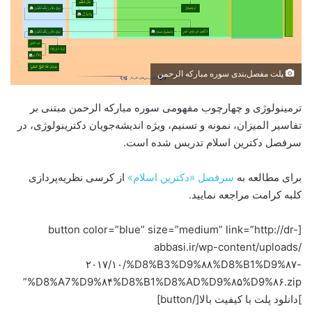
پلت مفصل‌بندی سوره مبارکه الرحمن
ترمینولوژی و چهارچوب مفهومی سوره مبارکه الرحمن مبتنی بر
تفاسیر المیزان، نمونه و تسنیم، ویژه اندیشه‌جویان دکترینولوژی، در
سرفصل دکترین اسلام تدریس شده است.
برای مطالعه به
سرفصل «دکترین اسلام»
از کرسی نظریه‌پردازی
کلبه کرامت مراجعه نمایید.
[button color=”blue” size=”medium” link=”http://dr-
abbasi.ir/wp-content/uploads/
۲۰۱۷/۱۰/%D8%B3%D9%۸۸%D8%B1%D9%۸۷-
%D8%A7%D9%۸۴%D8%B1%D8%AD%D9%۸۵%D9%۸۶.zip”
]دانلود پلت با کیفیت بالا[/button]