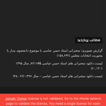
مطالب پربازدید
گزارش تصویری؛ سخنرانی استاد حسن عباسی با موضوع دانشجوی بیدار با
محوریت انتخابات مجلس
(۱۵۸,۶۳۲)
لیست دانلود سخنرانی های استاد حسن عباسی &#۸۲۱۱; سال ۱۳۹۵
(۶۰,۱۴۰)
لیست دانلود سخنرانی های استاد حسن عباسی – سال ۱۳۹۶
(۴۸,۰۶۲)
تمامی حقوق متعلق به اندیشکده یقین است
Jannah Theme
License is not validated, Go to the theme options
page to validate the license, You need a single license for each