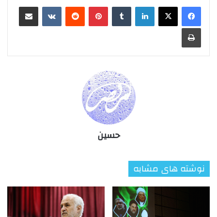
لینکدین
‫تامبلر
‫پین‌ترست
‫رددیت
‫VKontakte
اشتراک گذاری از طریق ایمیل
چاپ
حسین
نوشته های مشابه