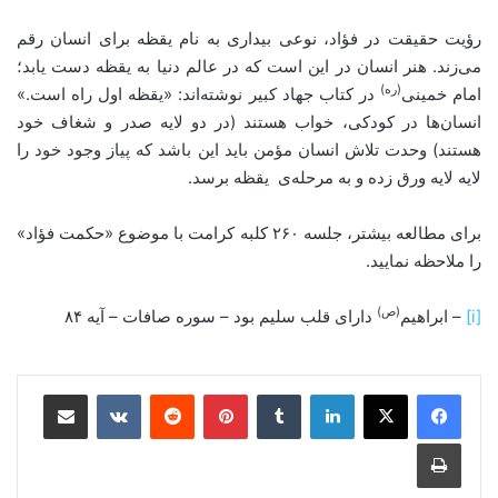
رؤیت حقیقت در فؤاد، نوعی بیداری به نام یقظه برای انسان رقم
می‌زند. هنر انسان در این است که در عالم دنیا به یقظه دست یابد؛
(ره)
امام خمینی
در کتاب جهاد کبیر نوشته‎‌اند: «یقظه اول راه است.»
انسان‌ها در کودکی، خواب هستند (در دو لایه صدر و شغاف خود
هستند) وحدت تلاش انسان مؤمن باید این باشد که پیاز وجود خود را
لایه لایه ورق زده و به مرحله‌ی یقظه برسد.
برای مطالعه بیشتر، جلسه ۲۶۰ کلبه کرامت با موضوع «حکمت فؤاد»
را ملاحظه نمایید.
(ص)
[i]
– ابراهیم
دارای قلب سلیم بود – سوره صافات – آیه ۸۴
لینکدین
‫تامبلر
‫پین‌ترست
‫رددیت
‫VKontakte
اشتراک گذاری از طریق ایمیل
چاپ