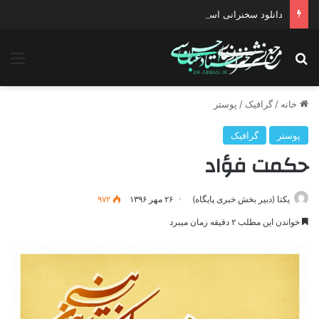
دانلود سخنرانی استاد حسن عباسی با موضوع چهار انتخاب ۱۴۰۰
جستجو برای
منو
خانه
/
گرافیک
/
پوستر
پوستر
گرافیک
حکمت فؤاد
یکتا (دبیر بخش خبری پایگاه)
۲۶ مهر ۱۳۹۶
۹۷۲
خواندن این مطلب ۲ دقیقه زمان میبرد