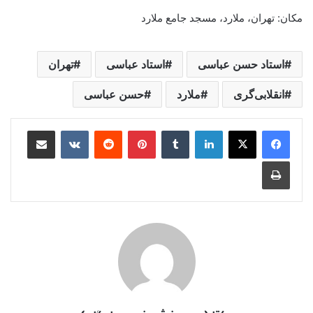
مکان: تهران، ملارد، مسجد جامع ملارد
استاد حسن عباسی
استاد عباسی
تهران
انقلابی‌گری
ملارد
حسن عباسی
لینکدین
‫تامبلر
‫پین‌ترست
‫رددیت
‫VKontakte
اشتراک گذاری از طریق ایمیل
چاپ