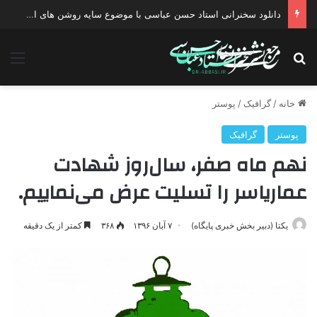
دانلود سخنرانی استاد حسن عباسی با موضوع چهار انتخاب ۱۴۰۰
جستجو برای
منو
خانه
/
گرافیک
/
پوستر
پوستر
گرافیک
نهم ماه صفر، سال‌روز شهادت
عماریاسر را تسلیت عرض می‌نماییم.
یکتا (دبیر بخش خبری پایگاه)
۷ آبان ۱۳۹۶
۳۶۸
کمتر از یک دقیقه