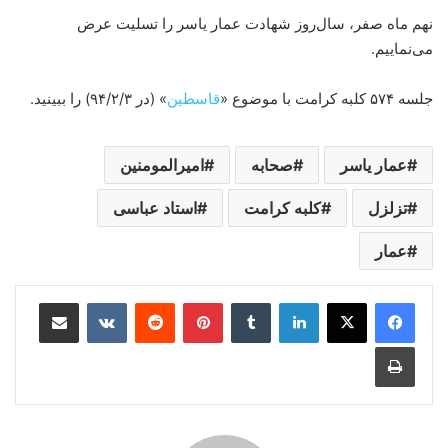
نهم ماه صفر، سال‌روز شهادت عمار یاسر را تسلیت عرض
می‌نماییم.
جلسه ۵۷۴ کلبه‌ کرامت با موضوع «
قاسطین
» (در ۹۴/۲/۳) را ببینید.
عمار یاسر
صحابه
امیرالمومنین
تزلزل
کلبه کرامت
استاد عباسی
عمار
لینکدین
‫تامبلر
‫پین‌ترست
‫رددیت
‫VKontakte
اشتراک گذاری از طریق ایمیل
چاپ