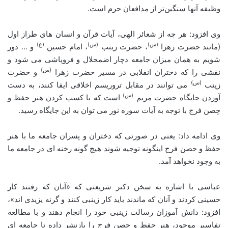
وظیفه آنها سنگین‌تر از مدافعان حرم است.
وی افزود: هر چه از شعائر الهی، آیات قرآن و انسان های طراز اول
(س)
(س)
(ع)
(مانند حضرت زهرا
، حضرت زینب
، امام حسین
و … دور
شویم به همان میزان جامعه دچار اضمحلال و فروپاشی می شود و
(س)
نقشی را که دختران انقلابی در مسیر حضرت زهرا
و حضرت
(س)
زینب
می توانند در مقابل تروریسم اخلاقی ایفا کنند، به دست
(س)
آوردن جایگاه حضرت مریم
است که با کسب کردن هنر حفظ و
حِصن فرج با توجه به آیات سوره نور می توان به این جایگاه رسید.
وی ادامه داد: یعنی در صورتی که دختران و پسران جامعه ما با هنر
حفظ و حصن فرج اینگونه توجیه شوند هیچ گونه رخنه ای در جامعه ما
به وجود نخواهد آمد.
عباسی با اشاره به سخن دکتر شریعتی که «آنان که رفتند کار
حسینی کردند و آنان که ماندند باید کار زینبی کنند و گرنه یزیدی اند»،
افزود: دانش آموزان رسالت زینبی خود را انجام دهند و با مطالعه
تفاسیر موجود، هنر حفظ و حصن فرج را بازنشر داده تا جامعه ای