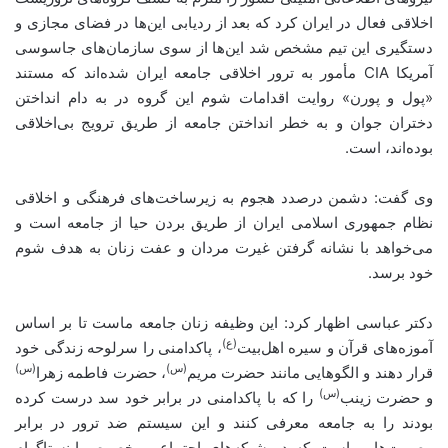
اخلاقی فعال در ایران کرد که بعد از ردیابی‌ این‌ها در فضای مجازی و
دستگیری این تیم مشخص شد این‌ها از سوی سازمان‌های جاسوسی
آمریکا CIA مأمور به ترور اخلاقی جامعه ایران شده‌اند که مستند
«پول و پورن» روایت اقدامات شوم این گروه در به دام انداختن
دختران جوان و به خطر انداختن جامعه از طریق ترویج بی‌اخلاقی
بوده‌‌اند، است.
وی گفت: دشمن درصدد هجوم به زیرساخت‌های فرهنگی و اخلاقی
نظام جمهوری اسلامی ایران از طریق بردن حیا از جامعه است و
می‌خواهد با نشانه گرفتن غیرت مردان و عفت زنان به هدف شوم
خود برسد.
دکتر عباسی اظهار کرد: این وظیفه زنان جامعه ماست تا بر اساس
(ع)
آموزه‌های قرآن و سیره اهل‌بیت
، پاکدامنی را سرلوحه زندگی خود
(س)
(س)
قرار دهند و الگوهایی مانند حضرت مریم
، حضرت فاطمه زهرا
(س)
و حضرت زینب
را که با پاکدامنی در برابر خود سد درست کرده
بودند را به جامعه معرفی کنند و این سیستم ضد ترور در برابر
مصیبت‌هایی است که در شبکه‌های اجتماعی بخصوص اینستاگرام