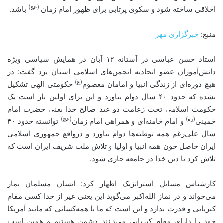
(عج)
اخلاقی ساخته شود و سکوی پرتابی برای ظهور امام زمان
باشد.
منبع:
خبرگزاری مهر
استاد حسن عباسی در آستانه ۱۳ آبان در همایش سیاسی ویژه
دانش‌آموزان عضو اتحادیه انجمن‌های اسلامی استان یزد گفت: در
(ع)
هیچ دوره‌ای از زندگی انبیا و امامان معصوم
حکومتی الهی تشکیل
نشده که حدود ۴۰ سال دوام بیاورد و این برای اولین بار است یک
حکومت اسلامی تحت زعامت دو عبد صالح خدا یعنی حضرت امام
(ره)
(عج)
خمینی
و امام خامنه‌ای و همراهی امام زمان
توانسته حدود ۴۰
سال علی‌رغم همه توطئه‌ها دوام بیاورد و درواقع جمهوری اسلامی
ایران حاصل خون همه انبیا و اولیا و تلاش ملت شریف ایران است که
تلاش کرد تا دین خدا در جامعه جاری شود.
کارشناس مسائل استراتژیک اظهار کرد: انسان مسلمان نماز
می‌خواند و در نماز الله‌اکبر می‌گوید این یعنی غیر از خدا کسی مقام
کبریایی و قدرت ندارد و این است که ما با همه‌کسانی که مانند آمریکا
خود را دارای مقام کبریایی می‌دانند دشمن هستیم و همین است