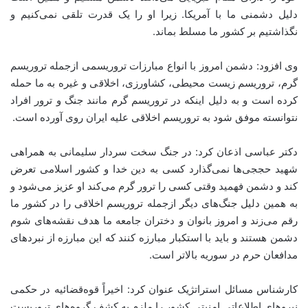
دلیل دشمنی ما با آمریکا. زیرا او را یک قدرت تلقی نمی‌کنیم و
نگذاشتیم بر کشور ما مسلط بماند.
وی افزود: دشمن امروز با انواع مبارزات تروریسمی ازجمله تروریسم
گرم، تروریسم زیست محیطی، کشاورزی، اخلاقی و غیره به ما حمله
کرده است و به دلیل اینکه در تروریسم گرم مانند جنگ و ترور افراد
نتوانسته موفق شود به تروریسم اخلاقی علیه ایران روی آورده است.
دکتر عباسی اذعان کرد: در جنگ سخت سردار سلیمانی به همراهی
شهید حججی‌ها نمی‌گذارد کسی به دین خدا و کشور اسلامی تعرض
کند و دشمن فهمید وقتی کسی را ترور گرم می‌کند او عزیز می‌شود و
به همین دلیل جنگ‌های دیگر ازجمله تروریسم اخلاقی را در کشور ما
رقم می‌زند و امروز بانوان و دختران جامعه ما هدف نقشه‌های شوم
دشمن هستند و باید با استکبار مبارزه کنند که این مبارزه از نبردهای
مدافعان حرم در سوریه بالاتر است.
کارشناس مسائل استراتژیک عنوان کرد: اخیراً قوه‌قضائیه در حکمی
نیروهای اطلاعاتی امنیتی کشور را ملزم به کشف گروه‌های تروریست