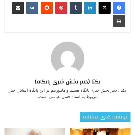
لینکدین
‫تامبلر
‫پین‌ترست
‫رددیت
‫VKontakte
اشتراک گذاری از طریق ایمیل
چاپ
یکتا (دبیر بخش خبری پایگاه)
یکتا ؛ دبیر بخش خبری پایگاه هستم و ماموریتم در این پایگاه انتشار اخبار
مربوط به استاد حسن عباسی است.
نوشته های مشابه