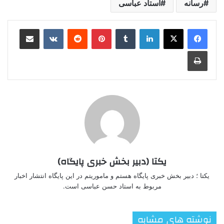
رسانه
استاد عباسی
لینکدین
‫تامبلر
‫پین‌ترست
‫رددیت
‫VKontakte
اشتراک گذاری از طریق ایمیل
چاپ
یکتا (دبیر بخش خبری پایگاه)
یکتا ؛ دبیر بخش خبری پایگاه هستم و ماموریتم در این پایگاه انتشار اخبار
مربوط به استاد حسن عباسی است.
نوشته های مشابه