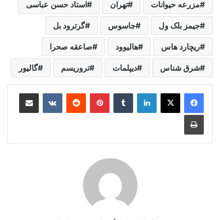
مزرعه حیوانات
تهران
استاد حسن عباسی
جیمز بلک ول
جاسوس
گرترود بل
ریچارد هاس
هالیوود
صاعقه صحرا
شرق شناس
دیپلمات
تروریسم
گالیور
لینکدین
‫تامبلر
‫پین‌ترست
‫رددیت
‫VKontakte
اشتراک گذاری از طریق ایمیل
چاپ