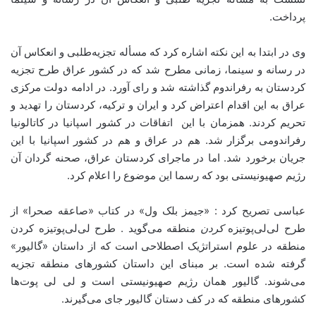
پرداخت.
وی در ابتدا به این نکته اشاره کرد که مسأله تجزیه‌‌طلبی و انعکاس آن
در رسانه و سینما، زمانی مطرح شد که در کشور عراق طرح تجزیه
کردستان به رفراندوم گذاشته شد و رای آورد. در ادامه دولت مرکزی
عراق به این اقدام اعتراض کرد و ایران و ترکیه، کردستان را تهدید و
تحریم کردند. همزمان با این اتفاقات در کشور اسپانیا در کاتالونیا
رفراندومی برگزار شد. هم در عراق و هم در کشور اسپانیا با این
جریان برخورد شد. اما در ماجرای کردستان عراق، صحنه گردان آن
رژیم صهیونیستی بود که رسما این موضوع را اعلام کرد.
عباسی تصریح کرد : «جیمز بلک ول» در کتاب «صاعقه صحرا» از
طرح لی‌لی‌پوتیزه
کردن
منطقه می‌گوید . طرح لی‌لی‌پوتیزه کردن
منطقه در علوم استراتژیک اصطلاحی است که از داستان «گالیور»
گرفته شده است. بر مبنای این داستان کشورهای منطقه تجزیه
می‌شوند. گالیور همان رژیم صهیونیستی است و لی لی پوت‌ها
کشورهای منطقه که در کف دستان گالیور جای می‌گیرند.