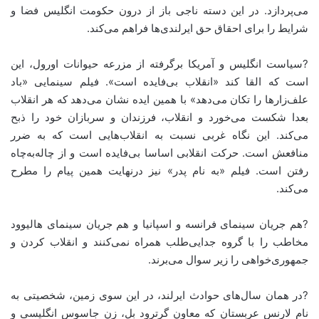
می‌پردازد. در این دسته ناجی‌ باز از درون حکومت انگلیس فضا و
شرایط را برای احقاق حق ایرلندی‌ها فراهم می‌کند.
?سیاست انگلیس و آمریکا برگرفته از مزرعه حیوانات اورول، این
است که القا کند «انقلاب بی‌فایده است». فیلم سینمایی «باد
علف‌زارها را تکان می‌دهد» با همین ایده نشان می‌دهد که هر انقلاب
بعدا شکست می‌خورد و انقلاب، فرزندان و سربازان خود را ذبح
می‌کند. این نگاه غربی نسبت به انقلاب‌هایی است که به ضرر
منافعش است. حرکت انقلابی اساسا بی‌فایده است و از چاله‌به‌چاه
رفتن است. فیلم «به نام پدر» نیز درنهایت همین پیام را مطرح
می‌کند.
?هم جریان سینمای فرانسه و اسپانیا و هم جریان سینمای هالیوود
مخاطب را با گروه جدایی‌طلب همراه نمی‌کنند و انقلاب کردن و
جمهوری‌خواهی را زیر سوال می‌برند.
?در همان سال‌های حوادث ایرلند، در این سوی زمین، شخصیتی به
نام لارنس عربستان که معاون گرترود بل، زن جاسوس انگلیسی و