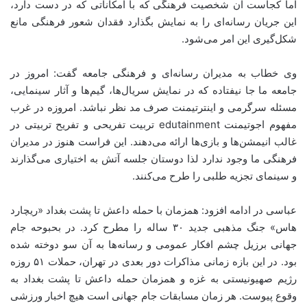
اما کجاست آن شخصیت فرهنگی که با امکاناتی که در دست دارد،
این جریان رسانه‌ای را به نمایش بگذارد فقدان شعور فرهنگی مانع
شکل‌گیری این امر می‌شود.
وی خطاب به مدیران رسانه‌ای و فرهنگی جامعه گفت: امروز در
جامعه ما جا نیفتاده که در نمایش سریال‌ها، گیم‌ها و آثار سینمایی،
مسئله سرگرمی و اینترتیمنت صرف مد نظر نباشد. امروزه در غرب
مفهوم اجوتیمنت edutainment تربیت تفریحی و تفریح تربیتی در
غالب انیمشن‌ها و بازی‌ها ارائه می‌دهند. این فراست هنوز در مدیران
فرهنگی ما وجود ندارد لذا دوستان جلسه آتش به اختیاری می‌گذارند
و سینمای تجزیه‌ طلبی را طرح می‌کنند.
عباسی در ادامه افزود: همزمان با حمله داعش تا پشت بغداد «ریچارد
هاس» جنگ مذهبی جدید ۳۰ ساله را مطرح کرد. در بحبوحه جام
جهانی برزیل چشم افکار عمومی و رسانه‌ها به آن سو دوخته شده
بود. در این بازه زمانی مذاکرات دور بعدی در تهران، حملات ۵۱ روزه
رژیم صهیونیستی به غزه و همزمان حمله داعش تا پشت بغداد به
وقوع پیوست. هر زمان مسابقات جام جهانی است هیچ اخبار ورزشی