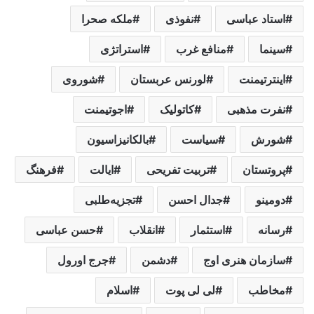
استاد عباسی
نفوذی
ملکه صحرا
سینما
منافع غرب
استراتژی
اینترتیمنت
لورنس عربستان
شوروی
نفرت مذهبی
کاتولیک
اجوتیمنت
شورش
سیاست
بالکانیزاسیون
پروتستان
تربیت تفریحی
ایالت
فرهنگ
دومینو
جدال احسن
تجزیه‌طلبی
رسانه
استثمار
انقلاب
حسن عباسی
سازمان هنری اوج
دشمن
جرج اورول
مخاطب
لی لی پوت
اسلام