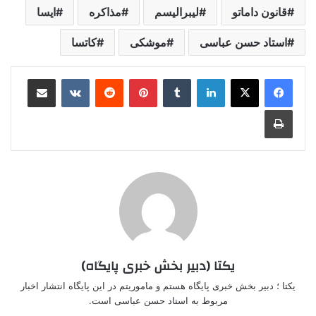
قانون داماتو
لیبرالیسم
مذاکره
ایسا
استاد حسن عباسی
موشکی
کاتسا
لینکدین
‫تامبلر
‫پین‌ترست
‫رددیت
‫VKontakte
اشتراک گذاری از طریق ایمیل
چاپ
یکتا (دبیر بخش خبری پایگاه)
یکتا ؛ دبیر بخش خبری پایگاه هستم و ماموریتم در این پایگاه انتشار اخبار
مربوط به استاد حسن عباسی است.