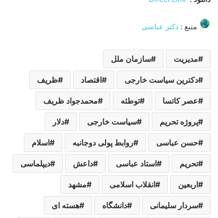
منبع :
دکتر عباسی
مدیریت
سازمان ملل
دکترین سیاست خارجی
اقتصاد
ظریف
عصر کاتسا
توطئه
محمدجواد ظریف
پروژه تحریم
سیاست خارجی
دلار
حسن عباسی
روابط پولی دوجانبه
اسلام
تحریم
استاد عباسی
داعش
دیپلماسی
اربعین
انقلاب اسلامی
مشهد
سردار سلیمانی
دانشگاه
هسته ای