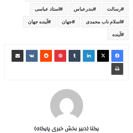
رسالت
بندرعباس
استاد عباسی
اسلام ناب محمدی
جهان
آینده جهان
آینده
لینکدین
‫تامبلر
‫پین‌ترست
‫رددیت
‫VKontakte
اشتراک گذاری از طریق ایمیل
چاپ
یکتا (دبیر بخش خبری پایگاه)