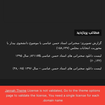
مطالب پربازدید
گزارش تصویری؛ سخنرانی استاد حسن عباسی با موضوع دانشجوی بیدار با
محوریت انتخابات مجلس
(۱۵۸,۶۳۷)
لیست دانلود سخنرانی های استاد حسن عباسی &#۸۲۱۱; سال ۱۳۹۵
(۶۰,۱۴۲)
لیست دانلود سخنرانی های استاد حسن عباسی – سال ۱۳۹۶
(۴۸,۰۶۵)
تمامی حقوق متعلق به اندیشکده یقین است
Jannah Theme
License is not validated, Go to the theme options
page to validate the license, You need a single license for each
domain name.