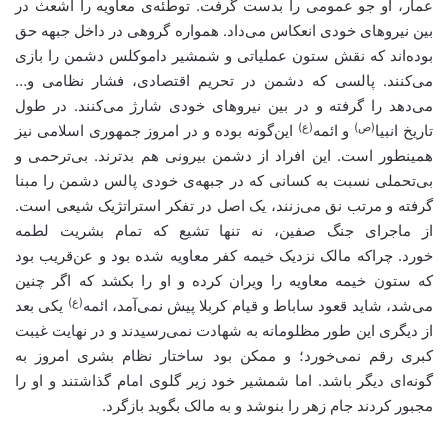
عمار، او جو عمومی را بدست گرفت. توطئه‌ی معاویه را اشعث در
بین نیروهای خودی انعکاس می‌داد. همواره گروهی در داخل جبهه حق
بوده‌اند که نقش ستون عملیاتی و شمشیر داموکلس دشمن را بازی
می‌کنند. پالسی که دشمن در تحریم اقتصادی، فشار نظامی و…
می‌دهد را گرفته و در بین نیروهای خودی شارژ می‌کنند. در طول
(ص)
(ع)
تاریخ انبیا
و ائمه
این‌گونه بوده و در امروز جمهوری اسلامی نیز
همینطور است. این افراد از دشمن بیرونی هم بدترند. بی‌ترحمی و
بی‌تحملی نسبت به کسانی که در جبهه‌ی خودی پالس دشمن را مبنا
گرفته و مرتب نق می‌زنند، یک اصل در تفکر استراتژیک شیعی است.
از ماجرای جنگ صفین، نه تنها تشیع که تمام بشریت لطمه
خورد. چراکه مالک نزدیک خیمه کفر معاویه شده بود و عن‌قریب بود
که ستون خیمه معاویه را ویران کرده و او را بکشد که اگر چنین
(ع)
می‌شد، شاید قعود ساباط و قیام کربلا پیش نمی‌آمد، ائمه
یکی بعد
از دیگری این‌ طور مظلومانه به شهادت نمی‌رسیدند و در نهایت غیبت
کبری رقم نمی‌خورد؛ و ممکن بود ساختار نظام بشری امروز به
گونه‌ای دیگر باشد. اما شمشیر خود زیر گلوی امام گذاشتند و او را
مجبور کردند جام زهر را بنوشد و به مالک بگوید بازگرد.