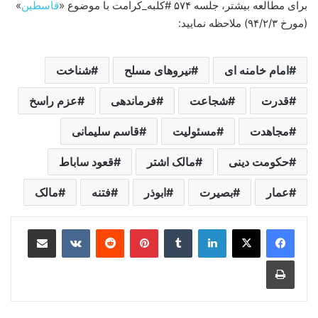
برای مطالعه بیشتر، جلسه ۵۷۴ #کلبه_کرامت با موضوع «
قاسطین
»
(مورخ ۹۴/۲/۳) ملاحظه نمایید:
امام خامنه ای
نیروهای مسلح
شناخت
قدرت
شجاعت
فرماندهی
عزم راسخ
مجاهدت
مسئولیت
قاسم سلیمانی
حکومت دینی
مالک اشتر
قعود ساباط
عمار
بصیرت
ابوذر
فتنه
مالک
لینکدین
‫تامبلر
‫پین‌ترست
‫رددیت
‫VKontakte
اشتراک گذاری از طریق ایمیل
چاپ