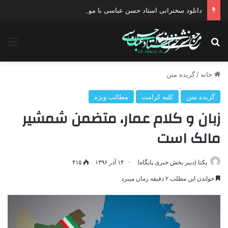
دانلود سخنرانی استاد حسن عباسی با موضوع چهار انتخاب ۱۴۰۰
جستجو برای
منو
خانه
/
گزیده متن
گزیده متن
کلبه کرامت
مطالب ویژه
زبان و کلام عمار، متضمن شمشیر
مالک است
یکتا (دبیر بخش خبری پایگاه)
۱۴ آذر ۱۳۹۶
۴۱۵
خواندن این مطلب ۲ دقیقه زمان میبرد