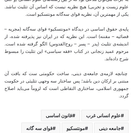
علوم زیست و تجربی) هیچ نظریه نیست که اساس آن تثلیث نباشد.
یکی از مهمترین آن، نظریه قوای سه‌گانه مونتسکیو است.
پایه‌ی حقوق اساسی در دیدگاه «مونتسکیو» قوای سه‌گانه (مجریه –
قضائیه – مقننه) است. این نظریه که در ایران نیز پذیرفته شده، از
اندیشه‌ی تثلیث (پدر – پسر – روح‌القدوس) الگو گرفته شده است.
مرحوم عمید زنجانی در کتاب «فقه سیاسی» این تثلیث را مبسوط
شرح داده‌اند.
چنانچه لازمه‌ی جامعه‌ی دینی، ساخت حکومتی ست که بافت آن
مبتنی بر ارکان دین باشد؛ پس ساختار سه وجهی تثلیثی در حکومت
جمهوری اسلامی، ساختاری التقاطی است که لزوماً می‌باید اصلاح
گردد.
علوم انسانی غرب
قانون اساسی
جامعه دینی
مونتسکیو
قوای سه گانه