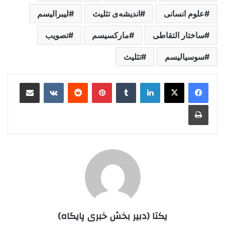
علوم انسانی
اندیشه‌ی تثلیث
لیبرالیسم
ساختار التقاطی
مارکسیسم
تصویب
سوسیالیسم
تثلیث
لینکدین
‫تامبلر
‫پین‌ترست
‫رددیت
‫VKontakte
اشتراک گذاری از طریق ایمیل
چاپ
یکتا (دبیر بخش خبری پایگاه)