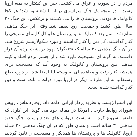
مردم را در سوریه و عراق می کشت، خبر این کشتار به بقیه اروپا
رسید و در نتیجه یک جنگ سراسری در اروپا شعله ور شد؛ هر کجا
کاتولیک ها بودند، پروتستان ها را می کشتند و برعکس، این جنگ ۳۰
سال طول کشید و جمعیت اروپا نصف شد. وقتی این جنگ مذهبی
تمام شد، نسل بعد کاتولیک ها و پروستان ها و کل کلیسای مسیحی را
کنار گذاشتند، کل دین را کنار گذاشتند و دوره سکولاریسم شروع شد.
در آن جنگ مذهبی ۳۰ ساله که فتنه‌گران یهود در پشت پرده آن قرار
داشتند، به گونه ای مسیحیت نابود شد و از چشم مردم افتاد و کینه
مذهبی بین پروتستان و کاتولیک به وجود آمد که مسیحیت برای
همیشه کنار رفت و معاهده ای به وستفالیا امضا شد. از دوره صلح
وستفالیا به این طرف، دیگر در اروپا دوره دولت ـ ملت است و دین
کنار گذاشته شده است.
این استراتژیست و نظریه پرداز ایرانی ادامه داد: ریچارد هاس، رییس
شورای روابط خارجی امریکا در مقاله خود می گوید، این کاری که
داعش شروع کرد و به پشت دروازه های بغداد رسید، جنگ جدید
مذهبی ۳۰ ساله است و همان طور که در آن جنگ مذهبی ۳۰ ساله
اروپا، کاتولیک ها و پروتستان ها همدیگر و مسیحیت را نابود کردند،