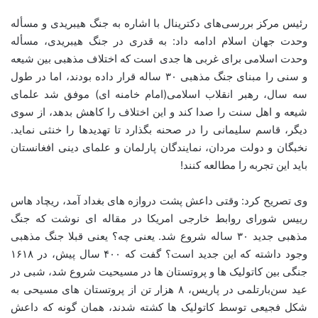
رئیس مرکز بررسی‌های دکترینال با اشاره به جنگ هیبریدی و مسأله
وحدت جهان اسلام ادامه داد: به قدری در جنگ هیبریدی، مسأله
وحدت اسلامی برای غربی ها جدی است که اختلاف مذهبی بین شیعه
و سنی را مبنای جنگ مذهبی ۳۰ ساله قرار داده بودند، اما در طول
سه سال، رهبر انقلاب اسلامی(امام خامنه ای) موفق شد علمای
شیعه و اهل سنت را صدا کند و این اختلاف را کاهش بدهد، از سوی
دیگر، قاسم سلیمانی را در صحنه بگذارد تا تهدیدها را خنثی نماید.
نخبگان و دولت مردان، نمایندگان پارلمان و علمای دینی افغانستان
باید این تجربه را مطالعه کنند!
وی تصریح کرد: وقتی داعش پشت دروازه های بغداد آمد، ریچاد هاس
رییس شورای روابط خارجی امریکا در مقاله ای نوشت که جنگ
مذهبی جدید ۳۰ ساله شروع شد. یعنی چه؟ یعنی قبلا جنگ مذهبی
وجود داشته که این جدید است؟ گفت که ۴۰۰ سال پیش، در ۱۶۱۸
جنگی بین کاتولیک ها و پروتستان ها در مسیحیت شروع شد، شبی در
عید سن‌بارتلمی در پاریس، ۸ هزار تن از پروتستان های مسیحی به
شکل فجیعی توسط کاتولیک ها کشته شدند، همان گونه که داعش