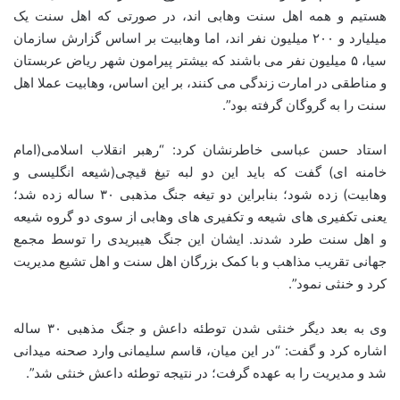
هستیم و همه اهل سنت وهابی اند، در صورتی که اهل سنت یک
میلیارد و ۲۰۰ میلیون نفر اند، اما وهابیت بر اساس گزارش سازمان
سیا، ۵ میلیون نفر می باشند که بیشتر پیرامون شهر ریاض عربستان
و مناطقی در امارت زندگی می کنند، بر این اساس، وهابیت عملا اهل
سنت را به گروگان گرفته بود”.
استاد حسن عباسی خاطرنشان کرد: “رهبر انقلاب اسلامی(امام
خامنه ای) گفت که باید این دو لبه تیغ قیچی(شیعه انگلیسی و
وهابیت) زده شود؛ بنابراین دو تیغه جنگ مذهبی ۳۰ ساله زده شد؛
یعنی تکفیری های شیعه و تکفیری های وهابی از سوی دو گروه شیعه
و اهل سنت طرد شدند. ایشان این جنگ هیبریدی را توسط مجمع
جهانی تقریب مذاهب و با کمک بزرگان اهل سنت و اهل تشیع مدیریت
کرد و خنثی نمود”.
وی به بعد دیگر خنثی شدن توطئه داعش و جنگ مذهبی ۳۰ ساله
اشاره کرد و گفت: “در این میان، قاسم سلیمانی وارد صحنه میدانی
شد و مدیریت را به عهده گرفت؛ در نتیجه توطئه داعش خنثی شد”.