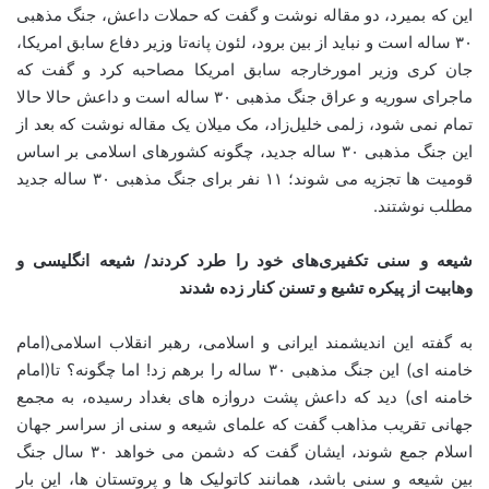
این که بمیرد، دو مقاله نوشت و گفت که حملات داعش، جنگ مذهبی
۳۰ ساله است و نباید از بین برود، لئون پانه‌تا وزیر دفاع سابق امریکا،
جان کری وزیر امورخارجه سابق امریکا مصاحبه کرد و گفت که
ماجرای سوریه و عراق جنگ مذهبی ۳۰ ساله است و داعش حالا حالا
تمام نمی شود، زلمی خلیل‌زاد، مک میلان یک مقاله نوشت که بعد از
این جنگ مذهبی ۳۰ ساله جدید، چگونه کشورهای اسلامی بر اساس
قومیت ها تجزیه می شوند؛ ۱۱ نفر برای جنگ مذهبی ۳۰ ساله جدید
مطلب نوشتند.
شیعه و سنی تکفیری‌های خود را طرد کردند/ شیعه انگلیسی و
وهابیت از پیکره تشیع و تسنن کنار زده شدند
به گفته این اندیشمند ایرانی و اسلامی، رهبر انقلاب اسلامی(امام
خامنه ای) این جنگ مذهبی ۳۰ ساله را برهم زد! اما چگونه؟ تا(امام
خامنه ای) دید که داعش پشت دروازه های بغداد رسیده، به مجمع
جهانی تقریب مذاهب گفت که علمای شیعه و سنی از سراسر جهان
اسلام جمع شوند، ایشان گفت که دشمن می خواهد ۳۰ سال جنگ
بین شیعه و سنی باشد، همانند کاتولیک ها و پروتستان ها، این بار