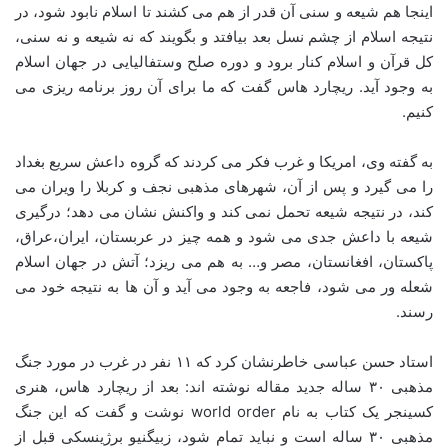
اینجا هم شیعه و سنی آن قدر از هم می کشند تا اسلام نابود شود، در
نتیجه اسلام از چشم نسل بعد بیافتد و بگویند که نه شیعه و نه سنی،
کل قرآن و اسلام کنار برود و دوره صلح وستفالیایی در جهان اسلام
به وجود آید. ریچارد هاس گفت که ما برای آن روز برنامه ریزی می
کنیم.
به گفته وی، امریکا و غرب فکر می کردند که گروه داعش سریع بغداد
را می گیرد و پس از آن، شهرهای مذهبی نجف و کربلا را ویران می
کند، در نتیجه شیعه تحمل نمی کند و واکنش نشان می دهد؛ درگیری
شیعه با داعش جدی می شود و همه چیز در عربستان، ایران،عراق،
پاکستان، افغانستان، مصر و… به هم می ریزد؛ آتش در جهان اسلام
شعله ور می شود، فاجعه به وجود می آید و آن ها به نتیجه خود می
رسند.
استاد حسن عباسی خاطرنشان کرد که ۱۱ نفر در غرب در مورد جنگ
مذهبی ۳۰ ساله جدید مقاله نوشته اند: بعد از ریچارد هاس، هنری
کسینجر یک کتاب به نام world order نوشت و گفت که این جنگ
مذهبی ۳۰ ساله است و نباید تمام شود، زبیگنیو برژینسکی قبل از