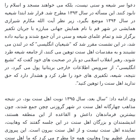
دعوا سر شیعه و سنی نیست، بلکه می خواهند مسجد و اسلام را
نابود کنند. این مسأله در سال ۱۳۹۳ مطرح شد. قرار شد ابتدا شیعیه
در سال ۱۳۹۴ موضع بگیرد، زیر نظر آیت الله مکارم شیرازی
همایشی در شهر قم با نام همایش جهانی مبارزه با جریان تکفیر
برگزار شد و تمام علمای شیعه و سنی در آن جمع شدند و بیانیه داده
شد، در این نشست مقرر شد که “شیعیان انگلیسی” که در لندن می
نشینند و به مقدسات اهل سنت توهین می کنند، از جامعه شیعه طرد
شوند، رهبر انقلاب اسلامی دو بار در صحبت های خود گفت که “تشیع
انگلیسی”، از سرویس اطلاعات خارجی بریتانیا پول می گیرد، در
نتیجه، شیعه، تکفیری های خود را طرد کرد و هشدار دارد که حق
ندارید اهل سنت را توهین کنید”.
وی ادامه داد: “سال بعد، سال ۱۳۹۵ نوبت اهل سنت بود، در نتیجه
مذاهب چهارگانه اهل سنت در شهر گروزنی چچن جمع شدند، چون
بیشترین فرماندهان داعش و القاعده از این منطقه هستند،
اندیشمندان و بزرگان اهل سنت در این جلسه گفتند که وهابیت،
نماینده اهل سنت نیست و از اهل سنت بیرون است. این پیروزی
بسیار عظیم بود! وهابیت همه جا مطرح می کرد که ما اهل سنت