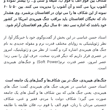
شکاف بین قوم الف با قوم ب، شیعه و سنی و… را بیشتر نموده و
آشوب برپا می کنند و آن آشوب را مدیریت می کنند. بین ۵۰ تا ۶۰
نمونه از این شکاف ها را می توان در افغانستان برشمرد. وی هشدار
داد که نخبگان افغانستان باید مراقب جنگ هیبریدی امریکا در کشور
خود باشند که اجازه نمی دهد ۵۰ سال دیگر هم افغانستان آرام شود.
استاد حسن عباسی در این بخش از گفت‌وگوی خود با خبرنگار آوا، از
نظر ژئوپلیتیکی به زوایای مختلف قدرت نرم و مقوله جدیدی به نام
جنگ های هیبریدی اشاره کرد و گفت: از نظر من و ژئوپلیتیک، امروز
در عصری قرار داریم که دیگر قدرتِ سخت، حرف اول را نمی زند؛
عصر امروز، عصر قدرت نرم(Soft Power) و جنگ‌های هیبریدی
است.
جنگ‌های هیبریدی، جنگ در بین شکاف‌
ها و گسل‌های یک جامعه است
استاد حسن عباسی در تعریف جنگ های هیبریدی گفت: جنگ های
هیبریدی، یعنی جنگ هایی که بین شکاف ها و گسل های یک جامعه
صورت می گیرد؛ شکاف دولت با مردم، فقیر و غنی، شکاف
جنسیتی مردان با زنان، قوم الف با قوم ب، فلان طایفه با طایفه