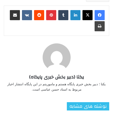
لینکدین
‫تامبلر
‫پین‌ترست
‫رددیت
‫VKontakte
اشتراک گذاری از طریق ایمیل
چاپ
یکتا (دبیر بخش خبری پایگاه)
یکتا ؛ دبیر بخش خبری پایگاه هستم و ماموریتم در این پایگاه انتشار اخبار
مربوط به استاد حسن عباسی است.
نوشته های مشابه