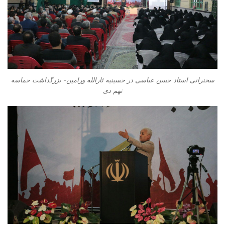
سخنرانی استاد حسن عباسی در حسینیه ثارالله ورامین- بزرگداشت حماسه
نهم دی