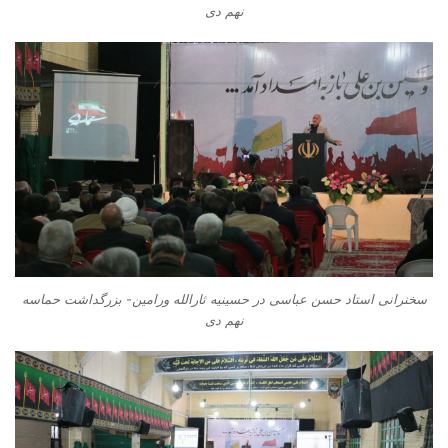
نهم دی
سخنرانی استاد حسن عباسی در حسینیه ثارالله ورامین- بزرگداشت حماسه
نهم دی