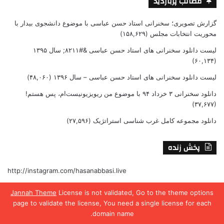
مطالب پربازدید
گزارش تصویری؛ سخنرانی استاد حسن عباسی با موضوع دانشجوی بیدار با
محوریت انتخابات مجلس
(۱۵۸,۶۲۹)
لیست دانلود سخنرانی های استاد حسن عباسی &#۸۲۱۱; سال ۱۳۹۵
(۶۰,۱۳۴)
لیست دانلود سخنرانی های استاد حسن عباسی – سال ۱۳۹۶
(۴۸,۰۶۰)
دانلود سخنرانی ۳ خرداد ۹۴ با موضوع من ریویزیونیست‌ام، پس هستم!
(۳۷,۶۷۷)
دانلود مجموعه کامل غرب شناسی استراتژیک
(۲۷,۵۹۶)
پخش زنده
http://instagram.com/hasanabbasi.live
Jannah Theme
License is not validated, Go to the theme options
http://rubika.ir/Habbasi_ir
page to validate the license, You need a single license for each
domain name.
http://aparat.com/hasanabbasi_ir/live
یس بوک
X
واتس آپ
تلگرام