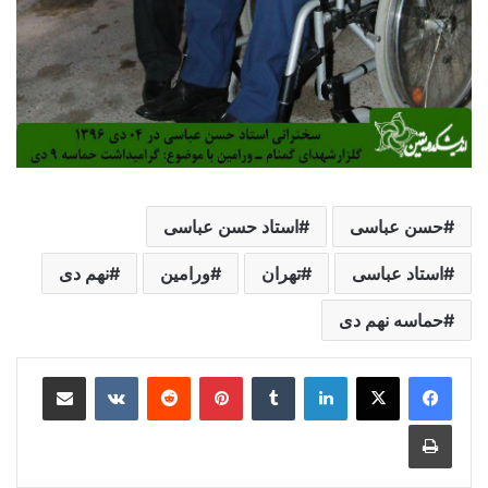
حسن عباسی
استاد حسن عباسی
استاد عباسی
تهران
ورامین
نهم دی
حماسه نهم دی
لینکدین
‫تامبلر
‫پین‌ترست
‫رددیت
‫VKontakte
اشتراک گذاری از طریق ایمیل
چاپ