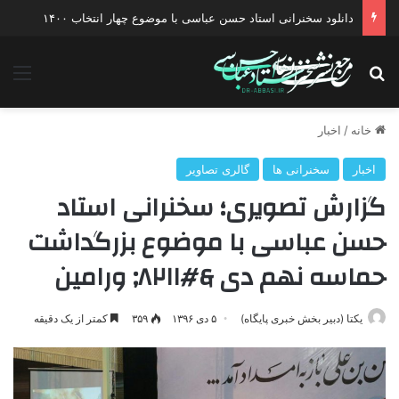
دانلود گفتگو با موضوع جنگ دیپلماتیک آمریکا علیه ایران
جستجو برای
منو
خانه
/
اخبار
اخبار
سخنرانی ها
گالری تصاویر
گزارش تصویری؛ سخنرانی استاد
حسن عباسی با موضوع بزرگداشت
حماسه نهم دی &#۸۲۱۱; ورامین
یکتا (دبیر بخش خبری پایگاه)
۵ دی ۱۳۹۶
۳۵۹
کمتر از یک دقیقه