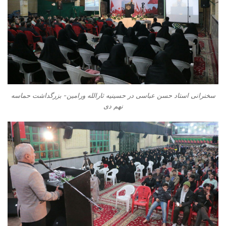
سخنرانی استاد حسن عباسی در حسینیه ثارالله ورامین- بزرگداشت حماسه
نهم دی