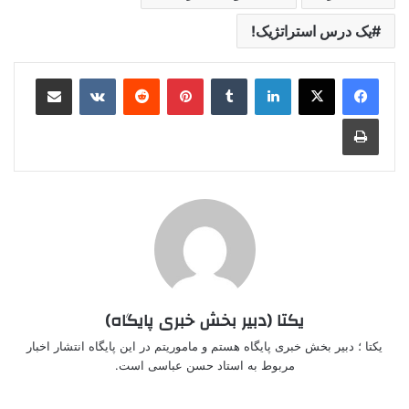
یک درس استراتژیک!
لینکدین
‫تامبلر
‫پین‌ترست
‫رددیت
‫VKontakte
اشتراک گذاری از طریق ایمیل
چاپ
یکتا (دبیر بخش خبری پایگاه)
یکتا ؛ دبیر بخش خبری پایگاه هستم و ماموریتم در این پایگاه انتشار اخبار
مربوط به استاد حسن عباسی است.