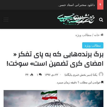
دانلود سخنرانی استاد حسن عباسی با موضوع معیارهای رئیس جمهور مطلوب مبتنی بر حرکت تمدنی انقلاب
جستجو برای
منو
خانه
/
مطالب ویژه
مطالب ویژه
برگ برنده‌هایی که به پای تفکر «
امضای کری تضمین است» سوخت!
یکتا (دبیر بخش خبری پایگاه)
۲۲ دی ۱۳۹۶
۱
۳۳۰
خواندن این مطلب 1 دقیقه زمان میبرد