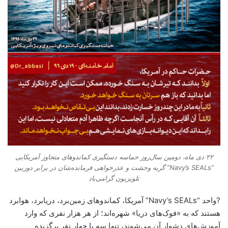
۲۲ دی ماه، دومین سال‌روز حماسه دستگیری کماندوهای متجاوز آمریکایی
“Navy’s SEALs” گریه وحشت و عذرخواهی فرمانده‌‌شان در برابر دوربین
تلویزیون گرامی‌باد
?واحد “Navy’s SEALs” آمریکا، کماندوهای زمین‌برد، دریابرد، هوابرد
هستند که به «فوک‌های دریا» شهره‌اند؛ از هر هزار نفری که وارد
آموزش‌های دشوار آن می‌شوند، تنها سه یا چهار نفر برگزیده