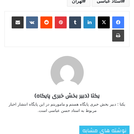
استاد عباسی
تهران
لینکدین
‫تامبلر
‫پین‌ترست
‫رددیت
‫VKontakte
اشتراک گذاری از طریق ایمیل
چاپ
یکتا (دبیر بخش خبری پایگاه)
یکتا ؛ دبیر بخش خبری پایگاه هستم و ماموریتم در این پایگاه انتشار اخبار
مربوط به استاد حسن عباسی است.
نوشته های مشابه