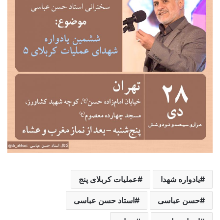
یادواره شهدا
عملیات کربلای پنج
حسن عباسی
استاد حسن عباسی