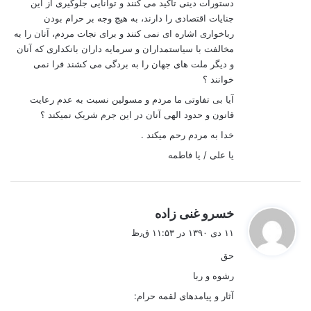
دستورات دینی تاکيد می کنند و توانایی جلوگيری از این
جنایات اقتصادی را دارند، به هيچ وجه بر حرام بودن
رباخواری اشاره ای نمی کنند و برای نجات مردم، آنان را به
مخالفت با سياستمداران و سرمایه داران بانکداری که آنان
و دیگر ملت های جهان را به بردگی می کشند فرا نمی
خوانند ؟
آیا بی تفاوتی ما مردم و مسولین نسبت به عدم رعایت
قانون و حدود الهی آنان در این جرم شریک نمیکند ؟
خدا به مردم رحم میکند .
یا علی / یا فاطمه
گ
خسرو غنی زاده
ف
۱۱ دی ۱۳۹۰ در ۱۱:۵۳ ق٫ظ
ت
حق
:
رشوه و ربا
آثار و پیامدهای لقمه حرام: