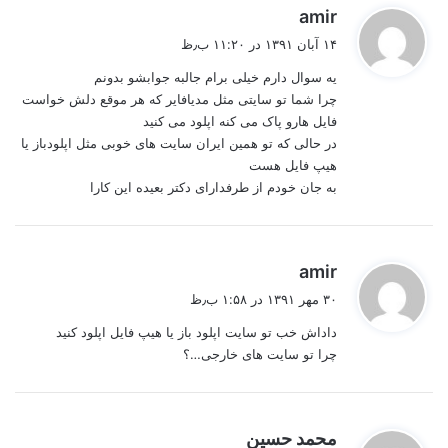
گ
amir
ف
۱۴ آبان ۱۳۹۱ در ۱۱:۲۰ ب٫ظ
ت
یه سوال دارم خیلی برام جالبه جوابشو بدونم
:
چرا شما تو سایتی مثل مدیافایر که هر موقع دلش خواست
فایل هارو پاک می کنه اپلود می کنید
در حالی که تو همین ایران سایت های خوبی مثل اپلودباز یا
هیپ فایل هست
به جان خودم از طرفدارای دکتر بعیده این کارا
گ
amir
ف
۳۰ مهر ۱۳۹۱ در ۱:۵۸ ب٫ظ
ت
داداش خب تو سایت اپلود باز یا هیپ فایل اپلود کنید
:
چرا تو سایت های خارجی…؟
گ
محمد حسین