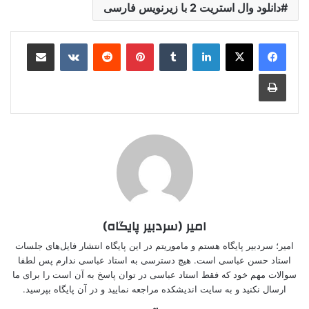
دانلود وال استریت 2 با زیرنویس فارسی
لینکدین
‫تامبلر
‫پین‌ترست
‫رددیت
‫VKontakte
اشتراک گذاری از طریق ایمیل
چاپ
امیر (سردبیر پایگاه)
امیر؛ سردبیر پایگاه هستم و ماموریتم در این پایگاه انتشار فایل‌های جلسات
استاد حسن عباسی است. هیچ دسترسی به استاد عباسی ندارم پس لطفا
سوالات مهم خود که فقط استاد عباسی در توان پاسخ به آن است را برای ما
ارسال نکنید و به سایت اندیشکده مراجعه نمایید و در آن پایگاه بپرسید.