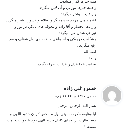
همه چيزها كدار مي‏شوند
و همه چيزها نوراني و آن لاين مي‏گردد
و رضايت بيشتر مي‏گردد
اعتماد هاي مردم به همديگر و نظلام و كشور بيشتر مي‏گردد
و رانت انحصار و آقا زاده و معوقه هاي بانكي در نور و
نوراني شدن حل مي‏گردد
مشكلات فرهنكي و اجتماعي و اقتصادي اول شفاف و بعد
رفع مي‏گردد .
انشاالله
و بعد
به امید خدا عدل و عدالت اجرا مي‏گردد
گ
خسرو غنی زاده
ف
۱۱ دی ۱۳۹۰ در ۱۱:۴۴ ق٫ظ
ت
بسم الله الرحمن الرحیم
:
ایا وظیفه حکومت دینی اول مشخص کردن حدود اللهی و
دوم نظارت بر اجرای کامل حدود الهی توسط دولت و امت
نیست ؟