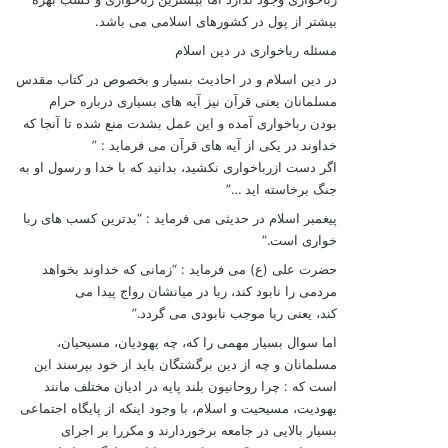
بيشتر از پول در کشورهای اسلامی می باشد.
مسئله رباخواری در دین اسلام
در دین اسلام و در احادیث بسيار و بخصوص در کتاب مقدس
مسلمانان یعنی قرآن نيز آیه های بسياری درباره حرام
بودن رباخواری آمده و این عمل بشدت منع شده تا آنجا که
خداوند در یکی از آیه های قرآن می فرماید : ”
اگر دست ازرباخواری نکشيد، بدانيد که با خدا و رسول او به
جنگ برخاسته اید …”
پيغمبر اسلام در حدیثی می فرماید : “بدترین کسب های ربا
خواری است.”
حضرت علی (ع) می فرماید : “زمانی که خداوند بخواهد
مردمی را نابود کند، ربا در ميانشان رواج پيدا می
کند، یعنی ربا موجب نابودی می گردد.”
اما سوال بسيار مهمی را که، چه یهودیان، مسيحيان،
مسلمانان و چه از دین برگشتگان باید از خود بپرسند این
است که : چرا روحانيون بلند پایه در ادیان مختلف مانند
یهودیت، مسيحيت و اسلام، با وجود اینکه از پایگاه اجتماعی
بسيار بالایی در جامعه برخوردارند و مکررا بر اجرای