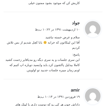
کاریش کن که موجود بشود ممنون خیلی
گ
جواد
ف
۱۰ اردیبهشت ۱۳۹۱ در ۱۰:۲۲ ب٫ظ
ت
سلام و عرض خسته نباشید
:
آقا این لینکاتون که خرابه
بابا کچل شدیم از بس تلاش
کردیم
پاسخ:
این سری جلسات و یه سری دیگه رو مدیافایر زحمت کشید
کاملا بیدلیل پاکشون کرد.باید وایسید دوباره اپ کنیم که
اونم زمان میبره جلسات جدیید تو اولویتن.
گ
amir
ف
۱۹ فروردین ۱۳۹۱ در ۱۰:۱۴ ب٫ظ
ت
داداش جون هر کی رو که دوست داری یا لینک های
: