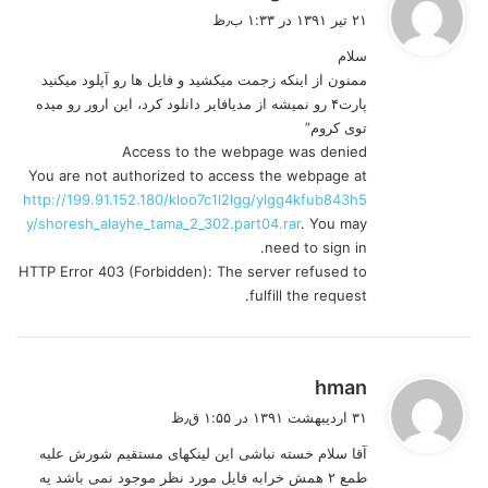
ف
۲۱ تیر ۱۳۹۱ در ۱:۳۳ ب٫ظ
ت
سلام
:
ممنون از اینکه زجمت میکشید و فایل ها رو آپلود میکنید
پارت۴ رو نمیشه از مدیافایر دانلود کرد، این ارور رو میده
توی کروم”
Access to the webpage was denied
You are not authorized to access the webpage at
http://199.91.152.180/kloo7c1l2lgg/ylgg4kfub843h5
y/shoresh_alayhe_tama_2_302.part04.rar
. You may
need to sign in.
HTTP Error 403 (Forbidden): The server refused to
fulfill the request.
گ
hman
ف
۳۱ اردیبهشت ۱۳۹۱ در ۱:۵۵ ق٫ظ
ت
آقا سلام خسته نباشی این لینکهای مستقیم شورش علیه
:
طمع ۲ همش خرابه فایل مورد نظر موجود نمی باشد یه