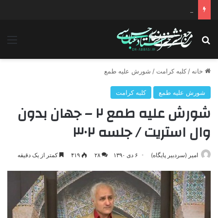
دانلود سخنرانی استاد حسن عباسی با موضوع چهار انتخاب ۱۴۰۰
جستجو برای
منو
خانه
/
کلبه کرامت
/
شورش علیه طمع
شورش علیه طمع
کلبه کرامت
شورش علیه طمع ۲ – جهان بدون
وال استریت / جلسه ۳۰۲
امیر (سردبیر پایگاه)
۶ دی ۱۳۹۰
۲۸
۴۱۹
کمتر از یک دقیقه