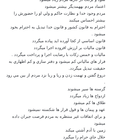
اعتماد مردم به‏همديگر بيشتر مي‏شود
مردم وجود خدا و نظارت حاكم و ولي او را حضورش را
بيشتر احساس مي‏كنند
احترام به قانون كشور و قانون خدا تبديل به احترام بخود
مي‏شود .
قانون اساسي از كجا آورده ايد پياده مي‏گردد
قانون ماليات بر ارزش افزوده اجرا مي‏گردد
ماليات و خمس زكات با رضايت اجرا و پرداخت مي‏گردد .
فرار هاي مالياتي كم مي‏شود و دفتر سازي و كم اظهاري به
حقيقت تبديل مي‏گردد.
دروغ گفتن و تهمت زدن و ريا و ربا نزد مردم از بين مي رود
.
گرسنه ها سير مي‏شوند
ازدواج ها زياد مي‏گردد
طلاق ها كم مي‏شود
عهد و پيمان ها و قول قرار ها شكسته نمي‏شود
و براي اتفاقات غير منتظره به مردم فرصت جبران داده
مي‏شود
زمين با آدم آشتي مي‏كند
حلال جاي حرام را مي‏گيرد