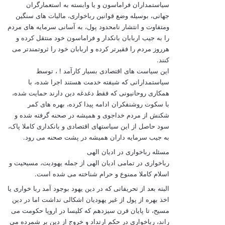
سياستمداران فراماسون و یا وابسته به استعمارگران
جهانی، بوسيله وضع قوانين رباخواری، ماليات های سنگين
ومتفاوت و انتشار نامحدود پول، به آسانی سرمایه های مردم
را به جيب اربابان بانکدار و فراماسون خود منتقل کرده و
هرروز مردم را فقيرتر کرده و اربابان خود را ثروتمندتر می
کنند.
این سياست های اقتصادی بسيار کارآمد ! ، توسط
سياستمدارانی که شيفته خدمت هستند اجرا شده، با
همکاری روحانيونی که فقط دغدغه دین دارند حمایت شده،
با سکوت روشنفکران ادامه پيدا کرده، بهره های کمر
شکنش از مردم خداجوی و هميشه در صحنه گرفته شده و
سود حاصل از این سياستهای اقتصادی و بانکداری کاملا پاک،
به جيب سرمایه داران هميشه در پشت صحنه می رود.
مسئله رباخواری در ادیان الهی
رباخواری در تمامی ادیان الهی از جمله یهودیت، مسيحيت و
اسلام کاملا ممنوع و حرام شناخته می شده است.
البته بعد از تحریفاتی که در دین یهود بوجود آمد ربا خواری یا
اخذ بهره از پول از غير یهودیان اشکالی نداشت اما در دین
مسيح، تا پایان قرن سيزدهم که کليسا در اروپا حکومت می
راند، رباخواری در حکم ارتداد و خروج از دین بر شمرده می