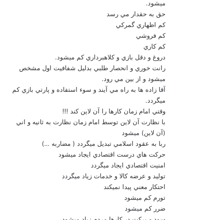
مي‏شود.
حق به حق‏دار مي رسد
كم اظهاري گمركي
كم فروشي
كم كاري
دروغ و دقل بازي و كلاهبرداري كم مي‏شود.
رانت خوري و انحصار طلبي بدليل شفافيت اول مشخص
مي‏شود و از بين مي رود.
آقا زاده ها به راه مي آيند و سوء استفاده و پارتي بازي كم
مي‏گردد.
وقتي امام زمان كارها را آن لاين كند !!!
با نظارت آن لاين توسط امام زمان نظارت به ثانيه و اني
(آن لاين) مي‏شود
ربا به عقود اسلامي تبديل مي‏گردد ( مضاربه …)
حركت هاي درست اقتصادي ايجاد مي‏شود
امنيت اقتصادي ايجاد مي‏گردد
توليد و عرضه كالا و خدمات زياد مي‏گردد
احتكار معني پيدا نمي‏كند
تورم كم مي‏شود
ضرر كم مي‏شود
سود و بركت در كارها مردم زياد مي‏شود