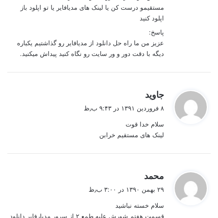
مستقیمو درست کن یا لینک های مدیافایر یا تو اپلود باز
اپلود کنید
پاسخ:
عزیز من ما راه حل دانلود از مدیافایر رو گذاشتیم یکباره
دیگه با دقت دور و ور سایت رو نگاه کنید پیداش میکنید.
گ
جاوید
ف
۸ فروردین ۱۳۹۱ در ۹:۴۳ ب٫ظ
ت
سلام خدا قوت
:
لینک های مستقیم خرابن
گ
محمد
ف
۲۹ بهمن ۱۳۹۰ در ۳:۰۰ ب٫ظ
ت
سلام خسته نباشید
:
قسمت هفتم شورش علیه طمع ۲ از سرور مدیارفایر دانلود