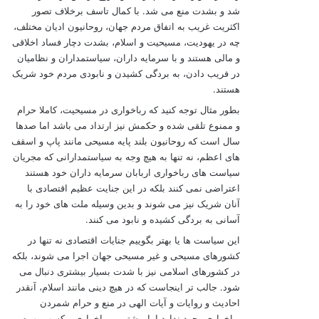
شد و بشدت منع می شد. با کمال تاسف برخلاف تصور
اکثریت غریب به اتفاق مردم جهان، روحانيون ادیان مختلف،
چه در یهودیت، مسيحيت و اسلام، بشدت دچار فساد اخلاقی
و مالی هستند و با سرمایه داران، سياستمداران و نظاميان
در فریب دادن، به بردگی کشيدن و نابودی مردم خود شریک
هستند.
بطور مثال توجه کنيد که رباخواری در مسيحيت، کاملا حرام
و ممنوع تلقی شده و حکمش نيز ارتداد می باشد اما صدها
سال است که روحانيون بلند پایه مسيحی مانند پاپ و اسقف
های اعظم، نه تنها به هيچ وجه به سياستمدارانی که مجریان
سياست های رباخواری اربابان سرمایه داران خود هستند
اعتراضی نمی کنند بلکه در این جنایت عظيم اقتصادی با
آنان شریک نيز می شوند و بدین وسيله ملت های خود را به
آسانی به بردگی کشيده و نابود می کنند.
این سياست ها یا بهتر بگویيم جنایات اقتصادی نه تنها در
کشورهای مسيحی و غير مسيحی جهان اجرا می شوند، بلکه
در کشورهای اسلامی نيز با شدت بسيار بيشتری دنبال می
شود. جالب تر اینجاست که در هيچ دینی مانند اسلام، آنقدر
احادیث و روایات و آیات الهی در منع و حرام شمردن
رباخواری وجود ندارد اما بيشترین رباخواری و کسب بهره