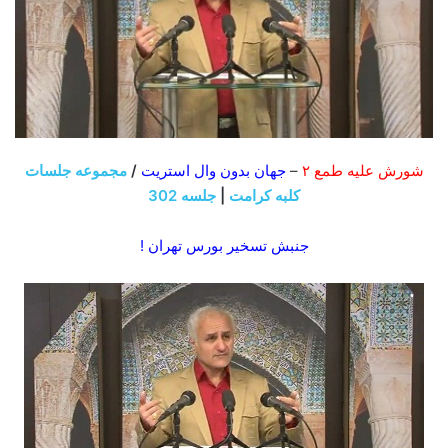
شورش علیه طمع ۲
–
جهان بدون وال استریت
/
مجموعه جلسات
کلبه کرامت
|
جلسه
302
جنبش تسخیر بورس تهران !