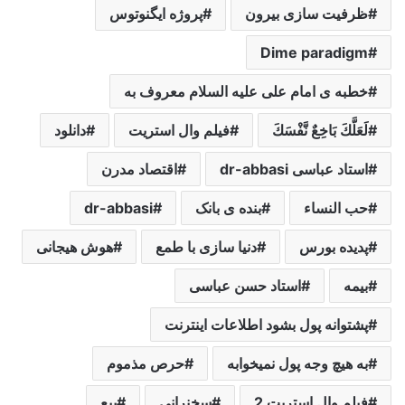
ظرفیت سازی بیرون
پروژه ایگنوتوس
Dime paradigm
خطبه ی امام علی علیه السلام معروف به
لَعَلَّكَ بَاخِعٌ نَّفْسَكَ
فیلم وال استریت
دانلود
استاد عباسی dr-abbasi
اقتصاد مدرن
حب النساء
بنده ی بانک
dr-abbasi
پدیده بورس
دنیا سازی با طمع
هوش هیجانی
بیمه
استاد حسن عباسی
پشتوانه پول بشود اطلاعات اینترنت
به هیچ وجه پول نمیخوابه
حرص مذموم
فیلم وال استریت 2
سخنرانی
بیع