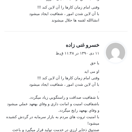
وقتی امام زمان کارها را آن لاین کند !!!
با آن لاین شدن امور ، شفافيت ايجاد مي‏شود
انشاالله لقمه ها حلال میشوند
گ
خسرو غنی زاده
ف
۱۱ دی ۱۳۹۰ در ۱۱:۴۸ ق٫ظ
ت
یا حق
:
او می اید
وقتی امام زمان کارها را آن لاین کند !!!
با آن لاین شدن امور ، شفافيت ايجاد مي‏شود
.
با شفافيت صداقت و راست‏گويي زياد مي‏گردد.
باشفافيت امنيت و امانت داري و وفاي به‏عهد عملي مي‏شود
و وفاي به‏عهد رايج مي‏گردد.
با امنيت ثروت هاي مردم به بازار سرمايه در گردش كشيده
مي‏شود!
صندوق ذخاير ارزي در خدمت توليد قرار مي‏گيرد و باعث