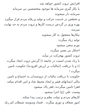
افزايش ثروت كشور خواهد شد .
با بكار گيري سرمايه ها موجود متخصصين بي سرمايه
سرمايه دار مي‏شوند
و تخصّص در خدمت حركت و توليد و رفاه مردم قرار مي‏گيرد
بهره وري در گردش درست كارها و ثروت مردم به حد نهايت
مي‏رسد .
بيكارها مشغول به کار مي‏شوند
توليد زياد مي‏گردد
تورم منفي مي‏شود
احتكار بي معني مي‏گردد
ثروت كشور به‏حركت در مي‏آيد
با زياد شدن امنيت در جامعه (( گردش ثروت ايجاد مي‏گردد
)) و با دريافت ((ماليات بر ارزش افزوده)) حكومت تامين
مي‏گردد !
حكومت با دريافت ماليات از ثروتمندان به اجتماع و تامين
مالی انسانهای فقیر و ايجاد محيط شاد و امن اقدام مي‏كند .
فقرا تامين مي‏گردند، فقر پاك مي‏شود
وصيت علي (ع) اجرا مي‏شود .
كارهای مردم و دولت نظم و ترتيب پيدا مي‏كند .
امور شفاف و نوري مي‏گردد . فساد وسوسه شيطان كم رنك