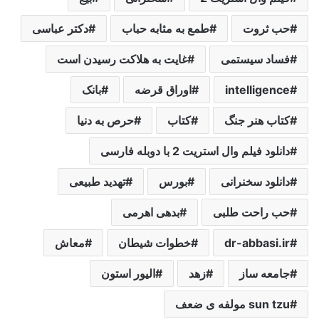
حب ثروت
طمع به مثابه حباب
دکتر عباسی
فساد سیستمی
غایت به هلاکت رسیدن است
intelligence
اوراق قرضه
بانک
کتاب هنر جنگ
کتاب
حرص به دنیا
دانلود فیلم وال استریت 2 با دوبله فارسی
دانلود سخنرانی
بورس
تهدید طبیعی
حب راحت طلبی
بدهی اهرمی
dr-abbasi.ir
خطوات شیطان
معاش
جامعه ساز
زهد
الیور استون
sun tzu مولفه ی ضعف