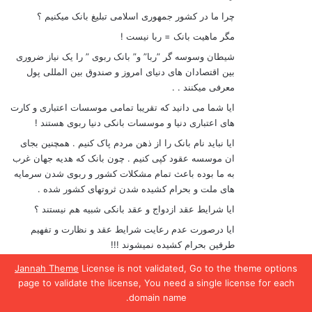
چرا ما در کشور جمهوری اسلامی تبلیغ بانک میکنیم ؟
مگر ماهیت بانک = ربا نیست !
شیطان وسوسه گر ”ربا” و” بانک ربوی ” را یک نیاز ضروری
بین اقتصادان های دنیای امروز و صندوق بین المللی پول
معرفی میکنند . .
ایا شما می دانید که تقریبا تمامی موسسات اعتباری و کارت
های اعتباری دنیا و موسسات بانکی دنیا ربوی هستند !
ایا نباید نام بانک را از ذهن مردم پاک کنیم . همچنین بجای
ان موسسه عقود کپی کنیم . چون بانک که هدیه جهان غرب
به ما بوده باعث تمام مشکلات کشور و ربوی شدن سرمایه
های ملت و بحرام کشیده شدن ثروتهای کشور شده .
ایا شرایط عقد ازدواج و عقد بانکی شبیه هم نیستند ؟
ایا درصورت عدم رعایت شرایط عقد و نظارت و تفهیم
طرفین بحرام کشیده نمیشوند !!!
وقتی وام های و ال سی های بانکی در جایی دیگر خرج
Jannah Theme
License is not validated, Go to the theme options
میشود . عقد باطل و سرمایه ها به ربا تبدیل میشود و ….
page to validate the license, You need a single license for each
و متاسفانه شده ایم . خدا به همه ما ملت رحم کند
domain name.
یس بوک
X
واتس آپ
تلگرام