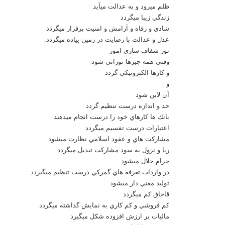
ظلم مي‏رود و به عدالت مي‏آيد
زندگي زيبا مي‏گردد
شادي و رفاه و آرامش و امنيت برقرار مي‏گردد
عدل و عدالت با رضايت در زمين پياده مي‏گردد.
نور شفاف سازي امور
وقتي همه چيزها نوراني شود
و كارها الكترونيكي گردد
و
آن لاين شود
حد و اندازه درست تنظيم گردد
بانك ها كارهاي خود را درست انجام مي‏دهند
اعتبارات درست تقسيم مي‏گردد
مشاركت هاي و عقود اسلامي نظارت مي‏شود
ربا و نزول به سود مشاركت تبديل مي‏گردد
حرام حلال مي‏شود
در واردات تعرفه هاي گمركي درست تنظيم مي‏گيردد
توليد معني دار مي‏شود
قاحاق كم مي‏گردد
كم فروشي و كم كاري به نمايش گذاشته مي‏گردد
ماليات بر ارزش افزوده شكل مي‏گيرد