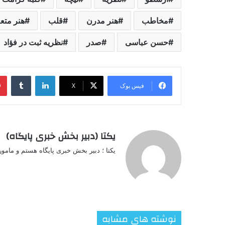
مخاطب
هنر مدرن
قلب
هنر متع
حسن عباسی
صدر
نظریه ثبت در فؤاد
لینکدین
‫تامبل
فیس بوک
X
یکتا (دبیر بخش خبری پایگاه)
یکتا ؛ دبیر بخش خبری پایگاه هستم و مامو
نوشته های مشابه