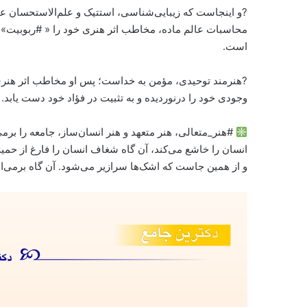
?و اینجاست که زیبایی‌شناسی، استتیک و علم‌الاستحسان عاج
محاسبات عالم ماده، مخاطب اثر هنری خود را « #ربوبیت» م
است.
?هنرمند توحیدی، مؤمن به خداست؛ پس او مخاطب اثر هنری 
وجودی خود را درنوردیده و به تثبیت در فؤاد خود دست یابد
#هنر_متعالی، هنر متعهد و هنر انسان‌ساز، جامعه را برم
انسان را خاشع می‌کند، آن گاه شغاف انسان را فارغ از ح
و از همین جا‌ست که اشک‌ها سرازیر می‌شود. آن گاه برمی‌انگیز