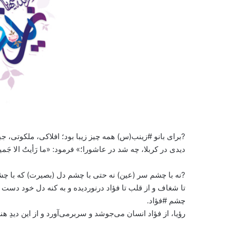
?برای بانو #زینب(س) همه چیز زیبا بود؛ افلاکی، ملکوتی، جبر
دیدی در کربلا، چه شد در عاشورا؛» فرمود: «ما رَأیتُ الا جَمیل
?نه با چشم سر (عین) نه حتی با چشم دل (بصیرت) که با چشم
تا شغاف و از قلب تا فؤاد درنوردیده و به کنه دل خود دست 
چشم #فؤاد.
رؤیا، از فؤاد انسان می‌جوشد و سربرمی‌آورد و از این دیدِ ه