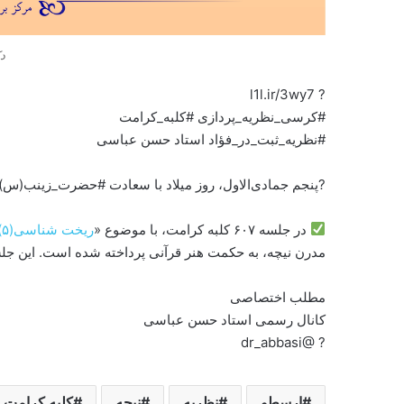
د
? l1l.ir/3wy7
#کرسی_نظریه_پردازی #کلبه_کرامت
#نظریه_ثبت_در_فؤاد استاد حسن عباسی
?پنجم جمادی‌الاول، روز میلاد با سعادت #حضرت_زینب(س) تب
در جلسه ۶۰۷ کلبه کرامت، با موضوع «
ریخت شناسی(۵) – سینمای مخاطب
مدرن نیچه، به حکمت هنر قرآنی پرداخته شده است. این جلسه
مطلب اختصاصی
کانال رسمی استاد حسن عباسی
? @dr_abbasi
ارسطو
نظریه
نیچه
کلبه کرامت