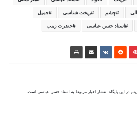
الی
چشم
ریخت شناسی
جمیل
استاد حسن عباسی
حضرت زینب
ر
‫پین‌ترست
‫رددیت
‫VKontakte
اشتراک گذاری از طریق ایمیل
چاپ
ریتم در این پایگاه انتشار اخبار مربوط به استاد حسن عباسی است.