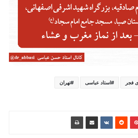
ی فجر
استاد عباسی
تهران
ر
‫پین‌ترست
‫رددیت
‫VKontakte
اشتراک گذاری از طریق ایمیل
چاپ