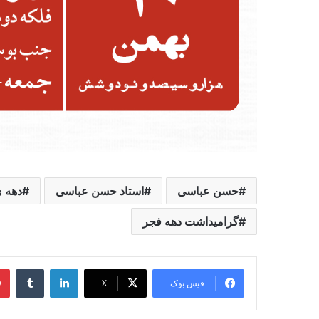
حسن عباسی
استاد حسن عباسی
دهه 
گرامیداشت دهه فجر
لینکدین
‫تامبل
فیس بوک
X