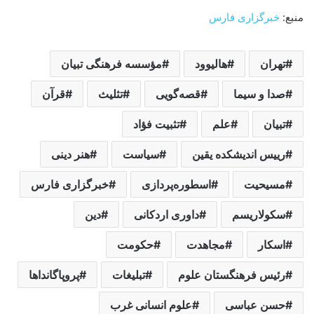
منبع:
خبرگزاری فارس
تهران
هالیوود
مؤسسه فرهنگی تبیان
صدا و سیما
قصه‌گویی
تثلیث
قرآن
تبیان
علم
تثبیت فؤاد
رییس اندیشکده یقین
سیاست
هنر دینی
مسیحیت
اسطوره‌پردازی
خبرگزاری فارس
سکولاریسم
داوری اردکانی
دین
اسکار
مجاهدت
حکومت
رئیس فرهنگستان علوم
تبلیغات
پروپاگانداها
حسن عباسی
علوم انسانی غرب