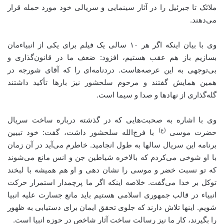
ملائک تا جبرئیل را در آثار سینمایی و سریالی خود مورد حمله قرار
می‌دهند.
وی با بیان اینکه اگر هر ۱۰ سالی یک فیلم برای یکی از انبیاءمان
بسازیم باز هم عقب هستیم، افزود: ضعف ما در قانون‌گذاری و
بی‌توجهی به این عرصه‌‌هاست.
دردنامه
‌ای را که آقای
شورجه
در
همین همایش گفتند و مرحوم سلحشور نیز بارها تأکید داشتند
گله‌گذاری از نهادها و صدا و سیما است.
وی با اشاره به صحبت‌هایی که در گذشته درباره ساخت سریال
(ع)
حضرت موسی
با فرج‌الله سلحشور داشت، گفت: خود تبیین
برنامه این سریال سالها به طول انجامید. خاطرم می‌آید در آن زمان
با او شوخی می‌کردم که بالاخره شیاطین جن و انس مانع می‌شوند
که تو نسبت خضر و موسی را نشان دهی و او هم همیشه با لبخند
توکل بر خدا می‌گفت. خلاصه اینکه اگر ما پرچمدار استمرار حرکت
انبیاء در قالب جمهوری اسلامی هستیم باید مانع جسارت علیه انبیا
شویم. اینها تلاش دارند که جلوی تحقق ایمان برای دستیابی به ظهور
را بگیرند، کار ما نیز رسالت ساخت آثار شاخص در حوزه انبیا است.