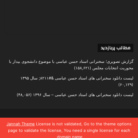
مطالب پربازدید
گزارش تصویری؛ سخنرانی استاد حسن عباسی با موضوع دانشجوی بیدار با
محوریت انتخابات مجلس
(۱۵۸,۶۲۱)
لیست دانلود سخنرانی های استاد حسن عباسی &#۸۲۱۱; سال ۱۳۹۵
(۶۰,۱۲۹)
لیست دانلود سخنرانی های استاد حسن عباسی – سال ۱۳۹۶
(۴۸,۰۵۶)
تمامی حقوق متعلق به اندیشکده یقین است
Jannah Theme
License is not validated, Go to the theme options
page to validate the license, You need a single license for each
domain name.