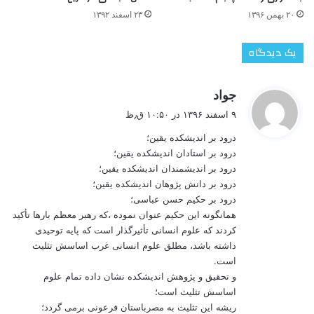
۲۳ اسفند ۱۳۹۲
۲۰ بهمن ۱۳۹۶
یک دیدگاه
گ
جواد
ف
۹ اسفند ۱۳۹۶ در ۱۰:۵۰ ق٫ظ
ت
درود بر اندیشکده یقین؛
:
درود بر استادان اندیشکده یقین؛
درود بر اندیشمندان اندیشکده یقین؛
درود بر دانش پژوهان اندیشکده یقین؛
درود بر حکیم حسن عباسی؛
همانگونه این حکیم عنوان نموده ،که رهبر معظم بارها تأکید
کردند که علوم انسانی تأثیرگذار است که پایه توحیدی
داشته باشد، مطلق علوم انسانی غرب اساسش تثلیث
است.
و تحقیق و پژوهش اندیشکده نشان داده تمام علوم
اساسش تثلیث است؛
ریشه این تثلیث به مصرباستان فرعونی برمی گردد؛