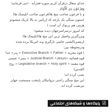
خدای متعال درقرآن کریم سوره فجرآیه ۱۰می فرمایند؛
وَفِرْعَوْنَ ذِي الْأَوْتَادِ
و با فرعون صاحب میخ ها(فرعون صاحب ابلیسک ها)
(ستون سنگی یک پارچه که ازپائین به بالا باریک میشودو
هرمی هم برنوک آن است )
که امروز درسراسرجهان دیده میشود؛
وبزرگترین واصیل ترین این میخ ها(ابلیسک ها)
ازمصرباکشتی خاصی بارگیری وبه امریکا برده شده
ودرمحوطه بین؛
( قوه مجریه = Executive Branch = Father = پدر= خدا
قوه قضائیه =Judicial Branch =Jesus = پسر= عیسی
قوه مقننه = Legislative branch = Holy spirit = روح
القدس)
نصب کرده اند؛
این میخ سنگی راحتی درواتیکان پایتخت مسیحیت جهان
نیزنصب کرده اند.
پایگاه‌ها و شبکه‌های اجتماعی