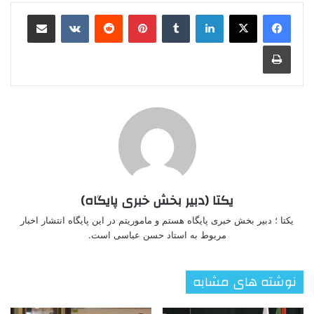
لینکدین
‫تامبلر
‫پین‌ترست
‫رددیت
‫VKontakte
اشتراک گذاری از طریق ایمیل
چاپ
یکتا (دبیر بخش خبری پایگاه)
یکتا ؛ دبیر بخش خبری پایگاه هستم و ماموریتم در این پایگاه انتشار اخبار
مربوط به استاد حسن عباسی است.
نوشته های مشابه