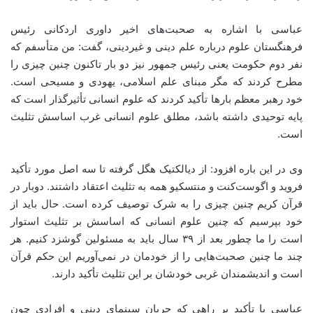
عباسی با اشاره به صحبت‌های اخیر داوری اردکانی رئیس
فرهنگستان علوم درباره علم دینی و غیردینی، گفت: من متأسفم که
نفر دوم حکومت یعنی رئیس جمهور نیز دو بار تاکنون چنین چیزی را
مطرح کردند که مگر مبنای علم اسلامی، یهودی و مسیحی است.
خود رهبر معظم بارها تأکید کردند که علوم انسانی تأثیرگذار است که
پایه توحیدی داشته باشد، مطلق علوم انسانی غرب اساسش تثلیث
است.
وی در این باره افزود: از دیالکتیک هگل گرفته تا سه اصل مورد تأکید
فروید
و اگوست‌کنت و منتسکیو همه به تثلیث اعتقاد داشتند. دوبار در
قرآن کریم چنین چیزی را به شرک توصیف کرده است. حال باید از
خود بپرسیم که چنین علوم انسانی که اساسش بر تثلیث استوار
است را ما چطور بعد از ۳۹ سال باید به مسئولین گوشزد کنیم. هر
چند ما چنین صحبت‌هایی را از خودمان در نمی‌آوریم این حکم قرآن
است و اندیشمندان غربی خودشان بر این تثلیث تأکید دارند.
عباسی با تأکید بر راهی که جریان سینمای دینی و افرادی چون