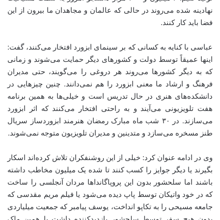
نهادینه شده می‌روند در حالی که عالمان و مجاهدان ما بیرون از این
فضا باید کار کنند.
عباسی با کنایه به کسانی که بر سینمای ابزورد افتخار می‌کنند، گفت:
اینها عمیقاً توسط دولت و کشورهای دیگر حمایت می‌شوند و زمانی
که به دیگر کشورها می‌روند هر دروغی را می‌گویند، حتی مدیران
فرهنگ و ارشاد ما معنی ابزورد را هم نمی‌دانند. چنین چیزهایی در
دانشکده‌های هنری در حال تدریس است و خیلی‌ها به همین برنامه
هفت تلویزیونی می‌آیند و به راحتی افتخار می‌کنند که اثر ابزورد
می‌سازند. در ۳۰ شب ماه مبارک رمضان هنرمند ابزوردساز سریال
طنز مسخره می‌سازد و متدینین و مدیران تلویزیون متوجه نمی‌شوند.
وی در ادامه عنوان کرد: خیلی از این روشنفکران تلاش کرده‌اند اسکار
بگیرند یا دیگر جوایز را کسب کنند تا شده یک میلیون مخاطب داشته
باشند اما سلحشور بدون این پروپاگانداها مردان آنجلسی را ساخت
که در خود واتیکان توسط پاپ دیده می‌شود یا فیلم مریم مقدسی که
جامعه مسیحی را به تکاپو انداخت، یوسف پیامبر که جمعیت میلیاردی
بدون هیچ سفر توسط سلحشور بازدیدکننده داشت یا همین ملک