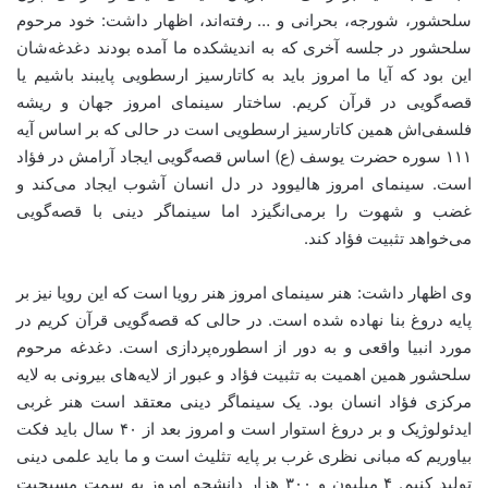
سلحشور،
شورجه
، بحرانی و … رفته‌اند، اظهار داشت: خود مرحوم
سلحشور در جلسه آخری که به اندیشکده ما آمده بودند دغدغه‌شان
این بود که آیا ما امروز باید به کاتارسیز ارسطویی پایبند باشیم یا
قصه‌گویی در قرآن کریم. ساختار سینمای امروز جهان و ریشه
فلسفی‌اش همین کاتارسیز ارسطویی است در حالی که بر اساس آیه
۱۱۱ سوره حضرت یوسف (ع) اساس قصه‌گویی ایجاد آرامش در فؤاد
است. سینمای امروز هالیوود در دل انسان آشوب ایجاد می‌کند و
غضب و شهوت را برمی‌انگیزد اما سینماگر دینی با قصه‌گویی
می‌خواهد تثبیت فؤاد کند.
وی اظهار داشت: هنر سینمای امروز هنر رویا است که این رویا نیز بر
پایه دروغ بنا نهاده شده است. در حالی که قصه‌‌گویی قرآن کریم در
مورد انبیا واقعی و به دور از اسطوره‌پردازی است. دغدغه مرحوم
سلحشور همین اهمیت به تثبیت فؤاد و عبور از لایه‌های بیرونی به لایه
مرکزی فؤاد انسان بود. یک سینماگر دینی معتقد است هنر غربی
ایدئولوژیک و بر دروغ استوار است و امروز بعد از ۴۰ سال باید فکت
بیاوریم که مبانی نظری غرب بر پایه تثلیث است و ما باید علمی دینی
تولید کنیم. ۴ میلیون و ۳۰۰ هزار دانشجو امروز به سمت مسیحیت