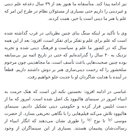
نیز ادامه پیدا کند. متأسفانه ما هنوز بعد از ۳۹ سال دغدغه علم دینی
و غیردینی را داریم حتی بسیاری از مسئولان نظام در طرح این امر که
علم یا هنر ما دینی است یا خیر، همت کردند.
وی با تأکید بر اینکه سنگ بنای چنین نظریاتی در غرب گذاشته شده
است که علم برای علم و تفکر برای تفکر است، افزود: بعد از این همه
سال که در کشور ما علم و سیاست و فرهنگ دینی شده و تجربه
نزدیک به ۴۰ سال را گذرانده‌ایم که حتی در تاریخ ائمه نیز بی‌سابقه
بوده چنین صحبت‌هایی باعث تأسف است. ما مجاهدینی چون مرحوم
سلحشور را که زحمت دینی‌سازی هنر بر دوش داشتند داریم. قطعاً
در آینده با هدایت شاگردان او با جدیت جلو خواهیم رفت.
عباسی در ادامه افزود: نخستین نکته این است که هتک حرمت به
انبیاء امروز در سینمای هالیوود یک اصل شده است. امروز که ما از
دست ابلیس فرار کرده و حکومتی دینی تشکیل دادیم، سینمای
هالیوود تلاش می‌کند فیلم‌هایی را با نگاهی تحریفی بسازد. از حضرت
(ع)
(ع)
موسی
تا نوح
را طوری نشان می‌دهند که انگار انبیاء از
رسالت‌شان پشیمان هستند. بسیاری از این سینماگران از وجود