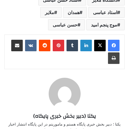
دانشگاه ملایر
استاد حسن عباسی
استاد عباسی
همدان
ملایر
موج پنجم امید
حسن عباسی
لینکدین
‫تامبلر
‫پین‌ترست
‫رددیت
‫VKontakte
اشتراک گذاری از طریق ایمیل
چاپ
یکتا (دبیر بخش خبری پایگاه)
یکتا ؛ دبیر بخش خبری پایگاه هستم و ماموریتم در این پایگاه انتشار اخبار