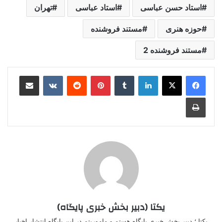
استاد حسن عباسی
استاد عباسی
تهران
حوزه هنری
مستند فروشنده
مستند فروشنده 2
لینکدین
‫تامبلر
‫پین‌ترست
‫رددیت
‫VKontakte
اشتراک گذاری از طریق ایمیل
چاپ
یکتا (دبیر بخش خبری پایگاه)
یکتا ؛ دبیر بخش خبری پایگاه هستم و ماموریتم در این پایگاه انتشار اخبار