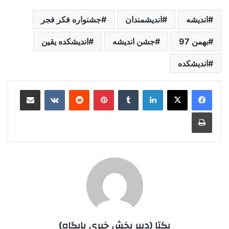
اندیشه
اندیشمندان
جشنواره فکر فجر
بهمن 97
جشن اندیشه
اندیشکده یقین
اندیشکده
لینکدین
‫تامبلر
‫پین‌ترست
‫رددیت
‫VKontakte
اشتراک گذاری از طریق ایمیل
چاپ
یکتا (دبیر بخش خبری پایگاه)