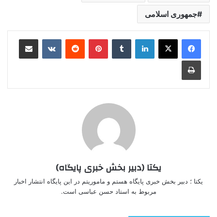
جمهوری اسلامی
لینکدین
‫تامبلر
‫پین‌ترست
‫رددیت
‫VKontakte
اشتراک گذاری از طریق ایمیل
چاپ
یکتا (دبیر بخش خبری پایگاه)
یکتا ؛ دبیر بخش خبری پایگاه هستم و ماموریتم در این پایگاه انتشار اخبار
مربوط به استاد حسن عباسی است.