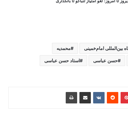
ز تا امروز؛ لغو امتیاز تنباکو تا بانکداری
ه بین‌المللی امام‌خمینی
محمدیه
حسن عباسی
استاد حسن عباسی
ر
‫پین‌ترست
‫رددیت
‫VKontakte
اشتراک گذاری از طریق ایمیل
چاپ