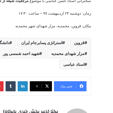
سخنرانی استاد حسن عباسی با موضوع
مرجعیت شیعه از دیرو
زمان: دوشنبه
۲۴ اردیبهشت ۹۷ – ساعت ۱۷:۳۰
مکان: قزوین، محمدیه، مزار شهدای شهر محمدیه
قزوین
استراتژی پسابرجام ایران
دانشگا
مزار شهدای محمدیه
شهید احمد شمسی پور
استاد عباسی
لینکدین
‫تامبل
فیس بوک
X
یکتا (دبیر بخش خبری پایگاه)