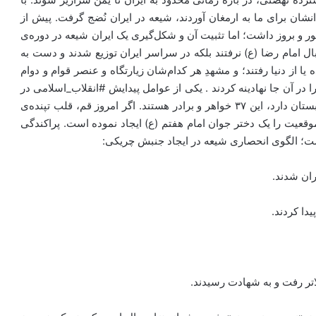
نشان برای ما به ارمغان آوردند، شیعه در ایران نُضج گرفت. پیش از
 و بروز داشت؛ اما تثبیت آن و شکل‌گیری یک ایران شیعه در دوره‌ی
ال امام رضا (ع) نرفتند بلکه در سراسر ایران توزیع شدند و دست به
ا از دنیا رفتند؛ و مشهدِ هر کدام‌شان زیارتگاه و عنصر قوام و دوام
در آن جا نهادینه کردند . یکی از عوامل پیدایش #انقلاب_اسلامی در
ایران و این که ایران، اسلامی متفاوت از مهد خود یعنی عربستان دارد، این ۳۷ خواهر و برادر هستند. اگر امروز قم، قلب تپنده‌ی
عیت را یک دختر جوان امام هفتم (ع) ایجاد نموده است. پراکندگی
‌ست؛ الگوی انحصاری شیعه در ایجاد جنبش چریکی:
ران شدند.
دا کردند.
لاتر رفت و به شهادت رسیدند.