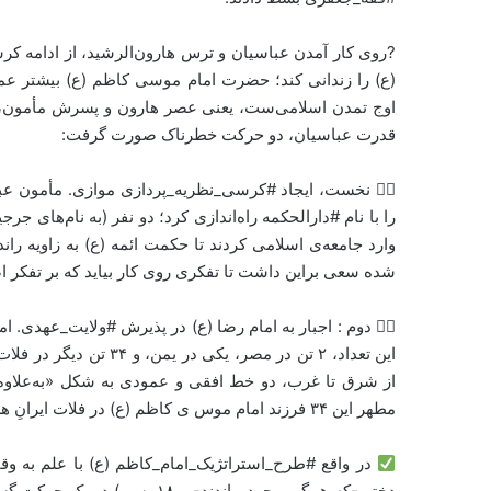
?روی کار آمدن عباسیان و ترس هارون‌الرشید، از ادامه ک
(ع) را زندانی کند؛ حضرت امام موسی کاظم (ع) بیشتر عمر
اوج تمدن اسلامی‌ست، یعنی عصر هارون و پسرش مأمون، از
قدرت عباسیان، دو حرکت خطرناک صورت گرفت:
۱⃣ نخست، ایجاد #کرسی‌_نظریه_پردازی موازی. مأمون ع
را با نام #دارالحکمه راه‌اندازی کرد؛ دو نفر (به نام‌های 
وارد جامعه‌‌ی اسلامی کردند تا حکمت ائمه (ع) به زاویه ر
شده سعی براین داشت تا تفکری روی کار بیاید که بر تفکر اصل
این تعداد، ۲ تن در مصر، 
از شرق تا غرب، دو خط افقی و عمودی به شکل «به‌علاوه
مطهر این ۳۴ فرزند امام موس ی کاظم (ع) در فلات ایرانِ هزار و دویست سال قبل است.
دختر -که همگی مجرد ماندند- و ۸