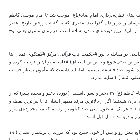
رسی‌های نظریه‌پردازی امام صادق(ع) موجب شد تا امام موسی کاظم
شان را در زندان گذراندند. عصری که به گفته مورخین تاریخ، عصر
 تاریک‌ترین دوره‌های تمدن اسلام است. در زمان مأمون یعنی اوج
باسی در مقابله با نور #حکمت_ناب قرآنی، مرکز #گفتگوی_تمدن_ها
جرجیس بن بختی‌‌شوع و حنین بن اسحاق) #فلسفه یونان را ترجمه کرده و
انده شود. ضد فلسفه نیستیم؛ اما باید دانست که مأمون بسیار حساب‌
ی ائمه (ع) سایه اندازد.
۲⃣ دوم : اجبار به امام رضا (ع) در پذیرش #ولایت_عهدی. امام کاظم (ع) ۳۷ دختر و پسر داشتند. ( نوزده دختر و هجده پسر) که از
یکی در یمن، و ۳۴ تن دیگر در فلات ایران هستند؛ اگر از بالاترین مرقد مطهر ایشان تا پا یین‌ترین نقطه و
 + » هر یک به طول سی صد کیلومتر ترسیم کنیم، محدوده‌‌ی مزار
در واقع #طرح_استراتژیک_امام_کاظم (ع) با علم به وقایع پیش رو و پس از خود، چنین بود ‌که فرزندان پرشمار ایشان ( ۱۹
۱ پسر ) در یک حرکت گسترده نهضتی، در بازه زمانی محدود به ایران تا یمن سرازیر شوند. با