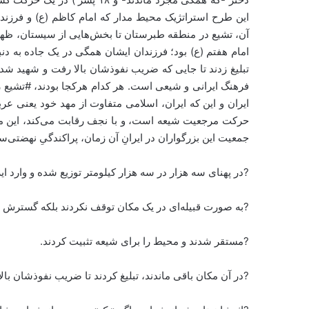
این طرح‌ استراتژیک محیط مدار که امام کاظم (ع) و فرزندا
آن، تشیع در منطقه طبرستان تا بخش‌هایی از سیستان، ظهور
امام هفتم (ع) بود؛ فرزندان ایشان همگی در یک جاده به دنب
تبلیغ زدند تا جایی که ضریب نفوذشان بالا رفت و شهید شده ی
فرهنگ ایرانی و شیعی است. هر کدام هرکجا بودند، #تشیع را 
حرکت مرجعیت شیعه است، و با نجف رقابت می‌کند، این موق
جمعیت این بزرگواران در ایرانِ آن زمان، پراکندگیِ نهضتی
?در پهنای سه هزار در سه هزار کیلومتر توزیع شده و وارد ای
?به صورت قبیله‌ای در یک مکان توقف نکردند بلکه گسترش پی
?مستقر شدند و محیط را برای شیعه تثبیت کردند.
?در آن مکان باقی ماندند، تبلیغ کردند تا ضریب نفوذشان با