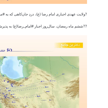
?ولایت عهدی اجباری امام رضا (ع)، دردِ جان‌کاهی که به #
??ششم ماه رمضان، سال‌روز اجبار #امام_رضا(ع) به پذی