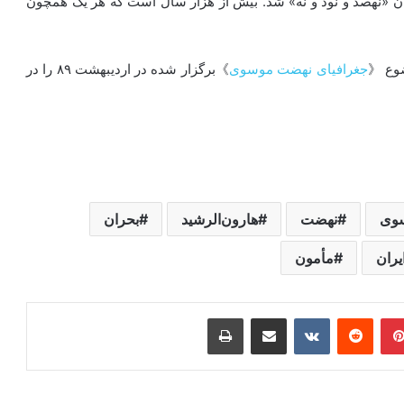
ان «نهصد و نود و نه» شد. بیش از هزار سال است که هر یک همچون
جغرافیای نهضت موسوی
》برگزار شده در اردیبهشت ۸۹ را در
وی
نهضت
هارون‌الرشید
بحران
یران
مأمون
ر
‫پین‌ترست
‫رددیت
‫VKontakte
اشتراک گذاری از طریق ایمیل
چاپ