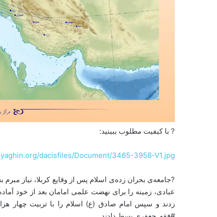
? با کیفیت مطلوب ببینید:
yaghin.org/dacisfiles/Document/3465-3958-V1.jpg
?جامعه‌ی بحران زده‌ی اسلام پس از وقایع کربلا، نیاز مبرم
عبادی، زمینه را برای نهضت علمی امامان بعد از خود آماده
زدند و سپس امام صادق (ع) اسلام را با تربیت چهار هزار
#فقه_جعفری بسط دادند.