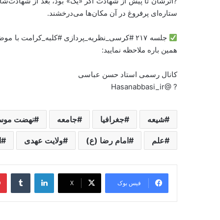
?اثرشان تا پیش از شهادت اگر «یک» بود، بعد از شهادت‌ش
ستاره‌ای پرفروغ در آن مکان‌ها می‌درخشند.
جلسه ۲۱۷ #کرسی_نظریه_پردازی #کلبه_کرامت با موضوع 《
همین باره ملاحظه نمایید:
کانال رسمی استاد حسن عباسی
? @Hasanabbasi_ir
شیعه
جغرافیا
جامعه
نهضت موس
علم
امام رضا (ع)
ولایت عهدی
ا
لینکدین
‫تامبل
فیس بوک
X