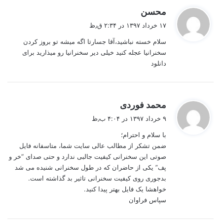
گ
محسن
ف
۱۷ خرداد ۱۳۹۷ در ۲:۳۴ ق٫ظ
ت
سلام خسته نباشید،آقا جسارتا اگه میشه تو بروز کردن
:
سخنرانیا عجله کنید خیلی دیر سخنرانیا رو میذارید برای
دانلود
گ
محمد فوردی
ف
۹ خرداد ۱۳۹۷ در ۴:۰۴ ب٫ظ
ت
با سلام و احترام؛
:
ضمن تشکر از مطالب عالی سایت شما، متاسفانه فایل
صوتی این سخنرانی کیفیت جالبی ندارد و حتی صدای “خر و
پف” یکی از حاضران که در طول سخنرانی شنیده می شد
بدجوری روی کیفیت سخنرانی تاثیر بد گذاشته است.
خواهشا یک فایل بهتر پیدا کنید.
سپاس فراوان