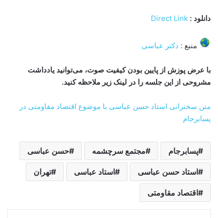
دانلود :
Direct Link
منبع :
دکتر عباسی
با عرض پوزش از پایین بودن کیفیت صوت، می‌توانید یادداشت
مشروحی از این جلسه را در لینک زیر ملاحظه کنید.
متن سخنرانی استاد حسن عباسی با موضوع اقتصاد مقاومتی در
پسابرجام
پسابرجام
مجتمع سرچشمه
حسن عباسی
استاد حسن عباسی
استاد عباسی
تهران
اقتصاد مقاومتی
لینکدین
‫تامبلر
‫پین‌ترست
‫رددیت
‫VKontakte
اشتراک گذاری از طریق ایمیل