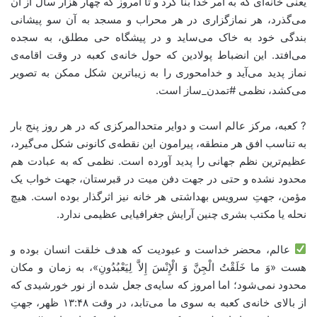
یعنی خانه‌ای که به امر خدا بنا کرد و تا امروز که چهار هزار سال از آن
می‌گذرد، هر نمازگزاری در هر محراب و مسجد به آن سو پیشانی
بندگی خود به خاک می‌ساید و در پیشگاه حی مطلق، به سجده
می‌افتد. این انضباط پولادین که حول خانه‌ی کعبه در وقت اقامه‌ی
نماز پدید می‌آید و خدامحوری را به زیباترین شکل ممکن به تصویر
می‌کشد، نظمی #تمدن_ساز است.
? کعبه، مرکز عالم است و دوایر متحدالمرکزی که در هر روز پنج بار
به تناسب افق هر منطقه، پیرامون این نقطه‌ی کانونی شکل می‌گیرد،
عظیم‌ترین نظم جهانی را پدید آورده است. نظمی که به عبادت هم
محدود نشده و حتی در جهت دفن میت در قبرستان، جهت خواب یک
مؤمن، جهتِ سرویس بهداشتی هر خانه نیز اثرگذار بوده است. هیچ
نحله یا مکتب بشری چنین آرایش جغرافیایی عظیمی ندارد.
عالم، محضر خداست و عبودیت که هدف خلقت انسان بوده و
هست «وَ ما خَلَقْتُ الْجِنَّ وَ الْإِنْسَ إِلاَّ لِيَعْبُدُونِ»، به زمان و مکان
محدود نمی‌شود؛ اما امروز که سایه‌ی جعل شده از نور خورشیدی که
از بالای خانه‌ی کعبه به سوی ما می‌تابد، در وقت ۱۳:۴۸ ظهر، جهتِ