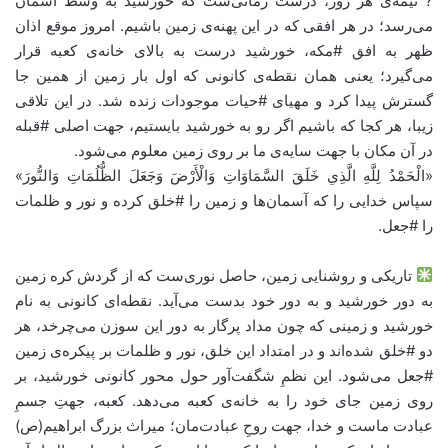
? نیمه‌ی هر روز، درست زمانی‌ست که خورشید به وسط آسمان
می‌رسد؛ در هر افقی که در این پهنه‌ی زمین باشیم. امروز موقع اذان
ظهر به افق #مکه، خورشید درست به بالای خانه‌ی کعبه قرار
می‌گیرد؛ یعنی همان نقطه‌ی کانونی که اول بار زمین از همین جا
گسترش پیدا کرد و مهیای #حیات موجودات زنده شد. در این تلاقی
زیبا، هر کجا که باشیم اگر رو به خورشید بایستیم، جهت اصلی #قبله
در آن مکان با جهت سایه‌ی ما بر روی زمین معلوم می‌شود.
«الْحَمْدُ لِلَّهِ الَّذِي خَلَقَ السَّمَاوَاتِ وَالْأَرْضَ وَجَعَلَ الظُّلُمَاتِ وَالنُّورَ»
سپاس خدایی را که آسمان‌ها و زمین را #خلق کرده و نور و ظلمات
را #جعل.
تاریکی و روشنایی زمین، حاصل نوری‌ست که از گردش کره زمین
به دور خورشید و به دور خود بدست می‌آید. نقطه‌ای کانونی به نام
خورشید و زمینی که چون مداد پرگار به دور این سوزن می‌چرخد، هر
دو #خلق شده‌اند و در امتداد این خلق، نور و ظلمات بر پیکره‌ی زمین
#جعل می‌شود. این نظمِ شگفت‌آور حول محور کانونی خورشید، بر
روی زمین جای خود را به خانه‌ی کعبه می‌دهد. کعبه، جهتِ جسمِ
عبادت ماست و خدا، جهت روحِ عبادت‌مان؛ میراث بزرگ ابراهیم(ص)