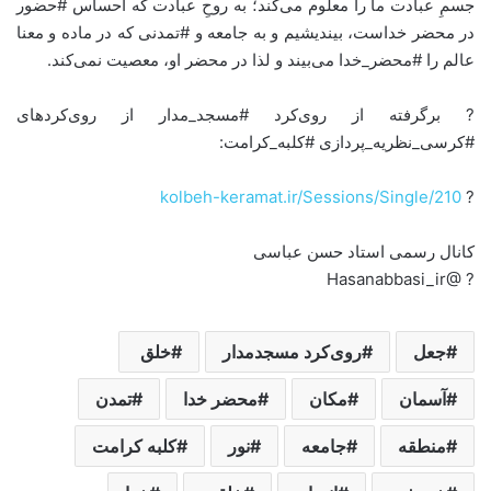
جسمِ عبادت ما را معلوم می‌کند؛ به روحِ عبادت که احساس #حضور
در محضر خداست، بیندیشیم و به جامعه و #تمدنی که در ماده و معنا
عالم را #محضر_خدا می‌بیند و لذا در محضر او، معصیت نمی‌کند.
? برگرفته از روی‌کرد #مسجد_مدار از روی‌کردهای
#کرسی_نظریه_پردازی #کلبه_کرامت:
kolbeh-keramat.ir/Sessions/Single/210
?
کانال رسمی استاد حسن عباسی
? @Hasanabbasi_ir
جعل‌
روی‌کرد مسجدمدار
خلق ‌
آسمان
مکان
محضر خدا
تمدن
منطقه
جامعه
نور
کلبه کرامت