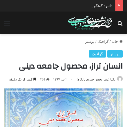
دانلود گفتگو با موضوع جنگ دیپلماتیک آمریکا علیه ایران
جستجو برای
منو
خانه
/
گرافیک
/
پوستر
پوستر
گرافیک
انسان تراز، محصول جامعه دینی
یکتا (دبیر بخش خبری پایگاه)
۲۰ تیر ۱۳۹۷
۳۶۴
کمتر از یک دقیقه