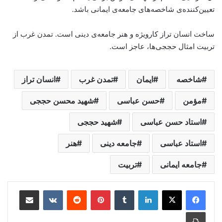
تعیین‌کننده‌ی شاخصه‌های جامعه‌ی ایمانی باشد.
ساخت انسان تراز کارویژه و هنر جامعه‌ی دینی است. تمدن غرب از
تربیت امثال حججی‌ها، عاجز است.
شاخصه
ایمان
تمدن غرب
انسان تراز
مؤمن
حسن عباسی
شهید محسن حججی
استاد حسن عباسی
شهید حججی
استاد عباسی
جامعه دینی
هنر
جامعه ایمانی
تربیت
لینکدین
‫تامبلر
‫پین‌ترست
‫رددیت
‫VKontakte
اشتراک گذاری از طریق ایمیل
چاپ