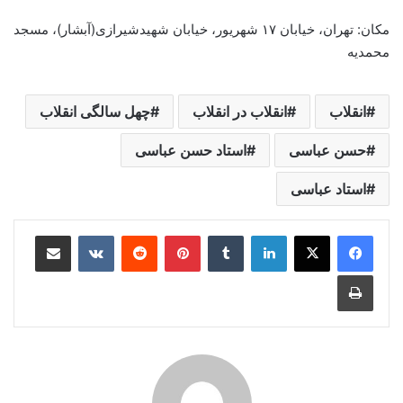
مکان: تهران، خیابان
۱۷
شهریور، خیابان شهیدشیرازی(آبشار)، مسجد
محمدیه
انقلاب
انقلاب در انقلاب
چهل سالگی انقلاب
حسن عباسی
استاد حسن عباسی
استاد عباسی
لینکدین
‫تامبلر
‫پین‌ترست
‫رددیت
‫VKontakte
اشتراک گذاری از طریق ایمیل
چاپ