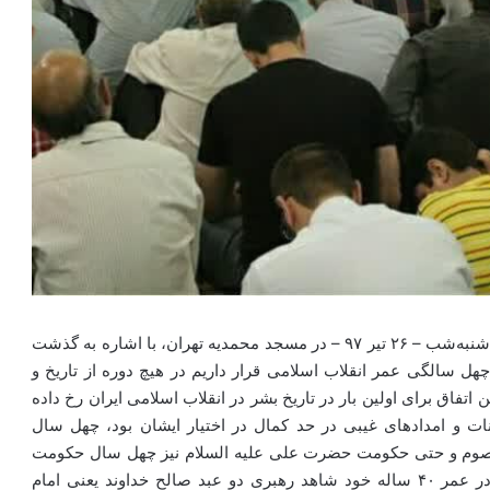
استاد حسن عباسی، رئیس مرکز بررسی‌های دکترینال، سه‌شنبه‌شب – ۲۶ تیر ۹۷ – در مسجد محمدیه تهران، با اشاره به گذشت
چهل سالگی عمر انقلاب اسلامی قرار داریم در هیچ دوره از تاریخ و
ق برای اولین بار در تاریخ بشر در انقلاب اسلامی ایران رخ داده
 و امدادهای غیبی در حد کمال در اختیار ایشان بود، چهل سال
عصوم و حتی حکومت حضرت علی علیه السلام نیز چهل سال حکومت
صالحان را شاهد نبودیم. انقلاب شکوهمند اسلامی ایران در عمر ۴۰ ساله خود شاهد رهبری دو عبد صالح خداوند یعنی امام