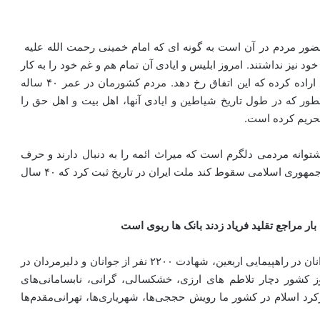
 حضور مردم در آن است به گونه ای که امام خمینی رحمت الله علیه
د نیز نداشتند. امروز ابلیس و ایادی آن تمام هم و غم خود را به کار
گرفته اند تا این انقلاب به ۴۰ سالگی خود نرسد اما خداوند اراده کرده که این اتفاق رخ دهد. مردم کشورمان در عمر ۴۰ ساله
نطور که در طول تاریخ شیاطین و ایادی آنها، اهل بیت و اهل حق را
 تحریم کرده است.
می ایران به پشتوانه مردمی دلگرم است که میراث ائمه را به دنبال دارند و حرف
امام جامعه خود را جدی گرفته اند بر فرض محال اگر روزی جمهوری اسلامی سقوط کند ملت ایران در تاریخ ثبت کرد که ۴۰ سال
وی تصریح کرد: از رویش های این انقلاب حضور میلیونی جوانان در راهپیمایی اربعین، شهادت ۲۲۰۰ نفر از جوانان و دلیرمردان در
 کشور دچار تلاطم های ارزی، خشکسالی، گرانی، نابسامانی‌های
رد اسلام در کشور ما رویش حججی‌ها، شهریاری‌ها، تهرانی‌مقدم‌ها