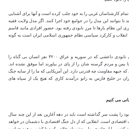
مام کارشناسان غربی را به خود جلب کرده است و آنها برای آشنایی
 بتوانند این مدل را در جوامع خود اجرا کنند. اگر مدل ولایت فقیه
 این نظام بارها تا مرز نابودی رفته بود. حضور افرادی مانند قاسم
 انقلاب و کارکرد سیاسی نظام جمهوری اسلامی ایران است به گونه
عباسی گفت: کارکرد نظام سیاسی حکومت اسلامی یعنی نابودی داعشی که در سوریه و عراق ۳۲۰۰ نفر انسان بی گناه را
 شدند تا یمن و مردم گرسنه شان را از پای در بیاورند اما موفق نشده اند.
که جبهه مقاومت چه قدرتی دارد. این آمریکایی که ما را از سایه جنگ
 در خلیج فارس به زانو درآمدند کاری که هیچ یک از سپاه های
هانی می کنیم
قلاب اسلامی ایران ۴۰ سال از عمر خود را پشت سر گذاشته است باید در دهه آغازین بعد از این چند سال
ب اقتصادی است. انقلابی که از دل جنگ اقتصادی با دشمنان در خواهد
 کشور را از جادوی پولی دشمنان خلاص کنید تا کشور و همه جهان و