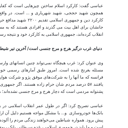
عباسی گفت: کارکرد اسلام ساختن چیزهایی است که کفار هیچ
همچون شهید حججی، شهید شهریاری و … است. در واقع 
کارکرد دین و جمهوری ا
جانشان برای اهل بیت می گذرند و افرادی هستند که به مسجد
انقلاب کرده‌اند، جمهوری اسلامی به کارکرد خود و نتیجه ر
دنیای غرب درگیر هرج و مرج جنسی است/ آخرین تیر شیطان
وی عنوان کرد: غرب هیچگاه نمی‌تواند چنین انسانهای وارسته
فرانسه که ما آنها را به شرکت‌های موفق پژو و شرکت هوا
یافتند ۵۷ درصد مردم شان حرام زاده هستند. اگر جم
پشتوانه مردمی است که دچار هرج و مرج جنسی نشده‌اند؛ مر
عباسی تصریح کرد: اگر در طول عمر انقلاب اسلامی در 
بانک‌ها خودروسازی و… با مشکل مواجه هستیم دلیل آن ا
پیش برود. همواره شیاطین می‌خواهند زندگی مردم را آلوده 
است و ما باید در جمهوری اسلامی، غده سرطانی بانک ربوی ر