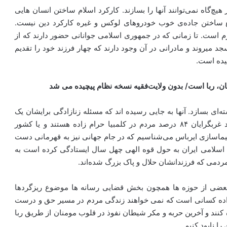
‌گاه نمی‌توانند آنها را بسازند. کارکرد اسلام ساختن انسان هایی
ساختن جاده‌ی خوب خودروهای لوکس و غیره کارکرد دین نیست.
سلامی تقدیم ۲۲۰۰ شهید مدافع حرم است. تا زمانی که در جمهوری اسلامی جوانانی حضور دارند که از
 میروند و مادرانی در آن وجود دارند که چهار فرزند خود را تقدیم
سیده است.
، ربا است/ بدون ولایت
فقیه نسخه نظام پیچیده می شد
‌ای بسازد. آنها به جایی رسیده اند که مسئله زنازادگی برایشان یک
مسئله بغرنج شده است. امروز طبق آمارهای رسمی خود غربگرایان ۸۴ درصد مردم در کلمبیا حرام زاده هستند و یا کشور
پیماسازی ایرباس می‌شناسیم که در جام جهانی نیز به قهرمانی دست
هوری اسلامی ایران به حول قوه الهی چهل سال ایستادگی کرده است به
دمی که فرزندانشان حلال و پاک بزرگ شده‌اند.
بعضی از حوزه ها همچون بخش قضایی رسانه ها موضوع ریزگردها
راده کسانی است که نمی خواهند زندگی مردم در مسیر حق و درست
کنند و آخرین حربه و مکر شیطان نفوذ در قلوب مومنان از طریق ربا
ا نابود کنیم.